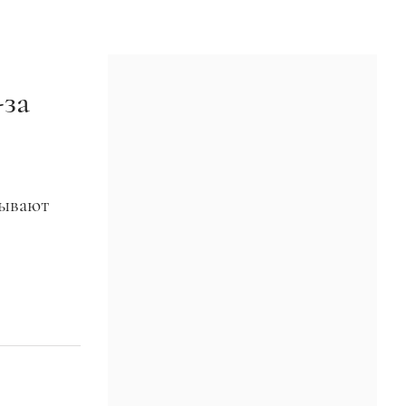
-за
зывают