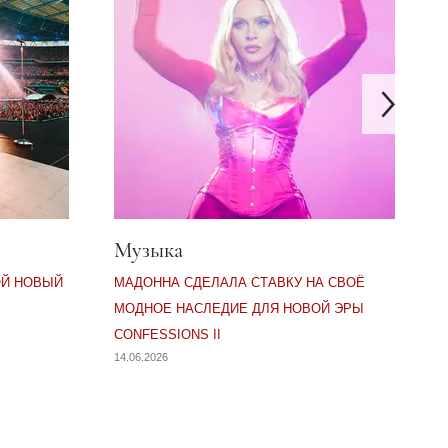
Музыка
тив новой категории для азиат
200
превратил свой новый тур в н
Мадонна сделала ставку
ОЙ НОВЫЙ
МАДОННА СДЕЛАЛА СТАВКУ НА СВОЁ
МОДНОЕ НАСЛЕДИЕ ДЛЯ НОВОЙ ЭРЫ
Н
0
CONFESSIONS II
14.06.2026