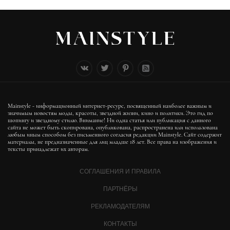
Mainstyle - информационный интернет-ресурс, посвященный наиболее важным и
значимым новостям моды, красоты, звездной жизни, кино и политики. Это гид по
шопингу и звездному стилю. Внимание! Ни одна статья или публикация с данного
сайта не может быть скопирована, опубликована, распространена или использована
любым иным способом без письменного согласия редакции Mainstyle. Сайт содержит
материалы, не предназначенные для лиц младше 18 лет. Все права на изображения и
тексты принадлежат их авторам.
СОГЛАШЕНИЯ И ПРАВИЛА
ПАРТНЁРЫ
РЕКЛАМОДАТЕЛЯМ
КОНТАКТЫ