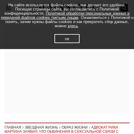
На сайте исользуются файлы cookies, они делают его удобнее.
Посещая страницы сайта, вы соглашаетесь с Политикой
конфиденциальности,
Политикой обработки персональных данных и
передачей файлов cookies третьим лицам
. Ознакомиться с Политикой и
понять, зачем нужны файлы cookies и как прекратить сбор данных,
можно
здесь
.
ок
ГЛАВНАЯ
ЗВЕЗДНАЯ ЖИЗНЬ
ОБРАЗ ЖИЗНИ
АДВОКАТ РИКИ
МАРТИНА ЗАЯВИЛ, ЧТО ОБВИНЕНИЯ В СЕКСУАЛЬНОЙ СВЯЗИ С