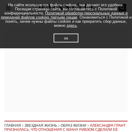
На сайте исользуются файлы cookies, они делают его удобнее.
Посещая страницы сайта, вы соглашаетесь с Политикой
конфиденциальности,
Политикой обработки персональных данных и
передачей файлов cookies третьим лицам
. Ознакомиться с Политикой и
понять, зачем нужны файлы cookies и как прекратить сбор данных,
можно
здесь
.
ок
ГЛАВНАЯ
ЗВЕЗДНАЯ ЖИЗНЬ
ОБРАЗ ЖИЗНИ
АЛЕКСАНДРА ГРАНТ
ПРИЗНАЛАСЬ, ЧТО ОТНОШЕНИЯ С КИАНУ РИВЗОМ СДЕЛАЛИ ЕЁ