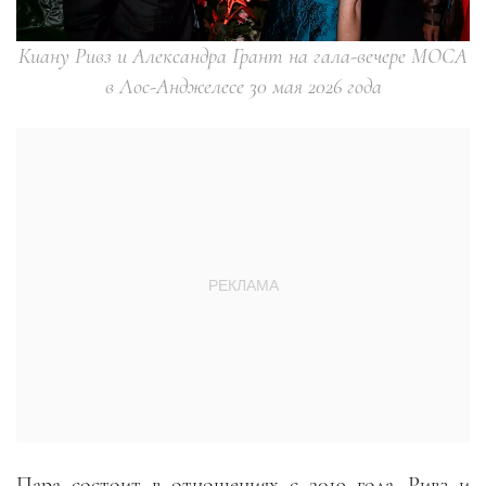
Киану Ривз и Александра Грант на гала-вечере MOCA
в Лос-Анджелесе 30 мая 2026 года
Пара состоит в отношениях с 2019 года. Ривз и