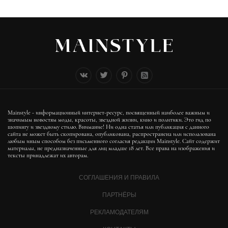
Mainstyle - информационный интернет-ресурс, посвященный наиболее важным и
значимым новостям моды, красоты, звездной жизни, кино и политики. Это гид по
шопингу и звездному стилю. Внимание! Ни одна статья или публикация с данного
сайта не может быть скопирована, опубликована, распространена или использована
любым иным способом без письменного согласия редакции Mainstyle. Сайт содержит
материалы, не предназначенные для лиц младше 18 лет. Все права на изображения и
тексты принадлежат их авторам.
СОГЛАШЕНИЯ И ПРАВИЛА
ПАРТНЁРЫ
РЕКЛАМОДАТЕЛЯМ