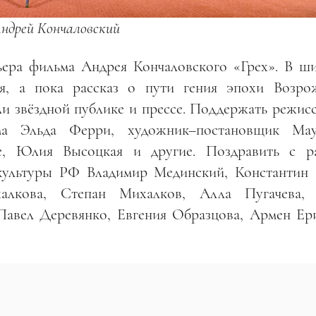
ндрей Кончаловский
ьера фильма Андрея Кончаловского «Грех». В ш
ря, а пока рассказ о пути гения эпохи Возро
и звёздной публике и прессе. Поддержать режисс
ма Эльда Ферри, художник
–
постановщик Ма
е, Юлия Высоцкая и другие. Поздравить с р
культуры РФ Владимир Мединский, Константин 
алкова, Степан Михалков, Алла Пугачева,
Павел Деревянко, Евгения Образцова, Армен Ер