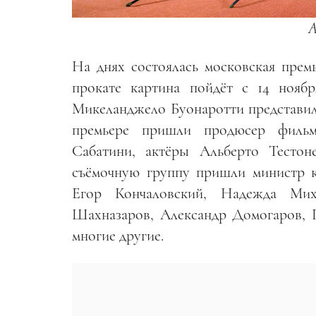
А
На днях состоялась московская прем
прокате картина пойдёт с 14 нояб
Микеланджело Буонаротти представил
премьере пришли продюсер филь
Сабатини, актёры Альберто Тестон
съёмочную группу пришли министр 
Егор Кончаловский, Надежда Мих
Шахназаров, Александр Домогаров, 
многие другие.