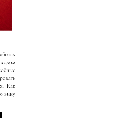
аботал
асадом
собные
ровать
х. Как
ою вину