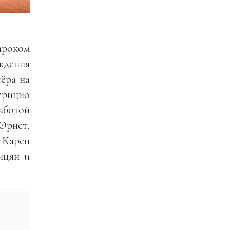
ироком
ждения
ёра на
урицио
аботой
Эрнст,
 Карен
ицян и