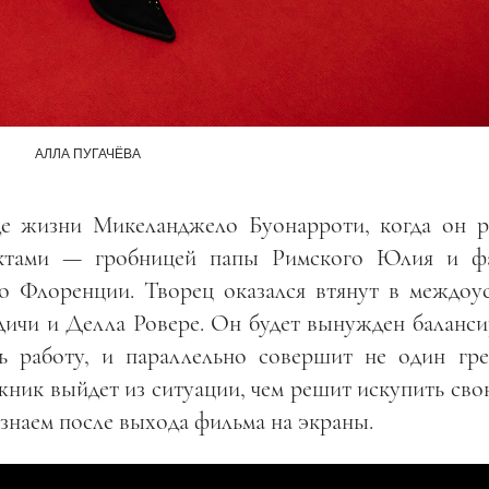
АЛЛА ПУГАЧЁВА
де жизни Микеланджело Буонарроти, когда он р
ектами
—
гробницей папы Римского Юлия и ф
о Флоренции. Творец оказался втянут в междоу
ичи и Делла Ровере. Он будет вынужден баланси
ь работу, и параллельно совершит не один гре
жник выйдет из ситуации, чем решит искупить св
узнаем после выхода фильма на экраны.