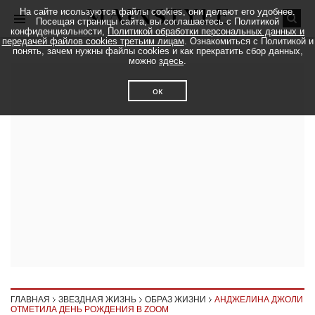
На сайте исользуются файлы cookies, они делают его удобнее.
Посещая страницы сайта, вы соглашаетесь с Политикой
конфиденциальности,
Политикой обработки персональных данных и
передачей файлов cookies третьим лицам
. Ознакомиться с Политикой и
понять, зачем нужны файлы cookies и как прекратить сбор данных,
можно
здесь
.
ок
ГЛАВНАЯ
ЗВЕЗДНАЯ ЖИЗНЬ
ОБРАЗ ЖИЗНИ
АНДЖЕЛИНА ДЖОЛИ
ОТМЕТИЛА ДЕНЬ РОЖДЕНИЯ В ZOOM