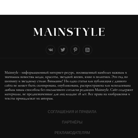
Mainstyle - информационный интернет-ресурс, посвященный наиболее важным и
значимым новостям моды, красоты, звездной жизни, кино и политики. Это гид по
шопингу и звездному стилю. Внимание! Ни одна статья или публикация с данного
сайта не может быть скопирована, опубликована, распространена или использована
любым иным способом без письменного согласия редакции Mainstyle. Сайт содержит
материалы, не предназначенные для лиц младше 18 лет. Все права на изображения и
тексты принадлежат их авторам.
СОГЛАШЕНИЯ И ПРАВИЛА
ПАРТНЁРЫ
РЕКЛАМОДАТЕЛЯМ