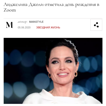
Секция статей
Анджелина Джоли отметила день рождения в
Zoom
автор:
MAINSTYLE
05.06.2020
ЗВЕЗДНАЯ ЖИЗНЬ