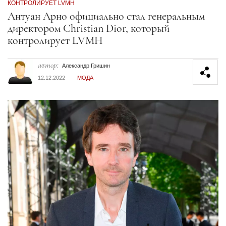
КОНТРОЛИРУЕТ LVMH
Секция статей
Антуан Арно официально стал генеральным
директором Christian Dior, который
контролирует LVMH
автор:
Александр Гришин
12.12.2022
МОДА