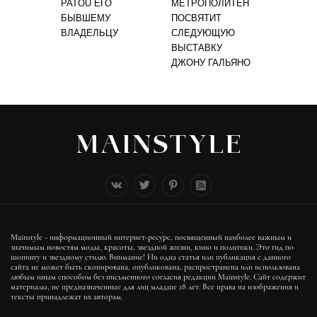
PATOU ЕГО
МЕТРОПОЛИТЕН
БЫВШЕМУ
ПОСВЯТИТ
ВЛАДЕЛЬЦУ
СЛЕДУЮЩУЮ
ВЫСТАВКУ
ДЖОНУ ГАЛЬЯНО
Mainstyle - информационный интернет-ресурс, посвященный наиболее важным и
значимым новостям моды, красоты, звездной жизни, кино и политики. Это гид по
шопингу и звездному стилю. Внимание! Ни одна статья или публикация с данного
сайта не может быть скопирована, опубликована, распространена или использована
любым иным способом без письменного согласия редакции Mainstyle. Сайт содержит
материалы, не предназначенные для лиц младше 18 лет. Все права на изображения и
тексты принадлежат их авторам.