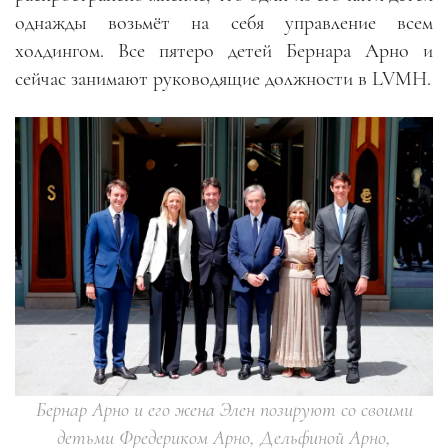
однажды возьмёт на себя управление всем
холдингом. Все пятеро детей Бернара Арно и
сейчас занимают руководящие должности в LVMH.
Бернар Арно и его жена Элен позируют со своими
детьми Фредериком Арно, Дельфиной Арно,