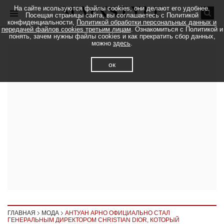
На сайте исользуются файлы cookies, они делают его удобнее.
Посещая страницы сайта, вы соглашаетесь с Политикой
конфиденциальности,
Политикой обработки персональных данных и
передачей файлов cookies третьим лицам
. Ознакомиться с Политикой и
понять, зачем нужны файлы cookies и как прекратить сбор данных,
можно
здесь
.
ок
ГЛАВНАЯ
МОДА
АНТУАН АРНО ОФИЦИАЛЬНО СТАЛ
ГЕНЕРАЛЬНЫМ ДИРЕКТОРОМ CHRISTIAN DIOR, КОТОРЫЙ