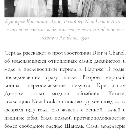
Кутюрье Кристиан Диор, дизайнер New Look и A-line,
с шестью своими моделями после показа мод в отеле
Savoy в Лондоне, 1950
Сериал расскажет о противостоянии Dior и Chanel,
об изменяющихся отношениях самих дизайнеров и
моде в послевоенный период в Париже. В годы,
последовавшие сразу после Второй мировой
войны, переосмысление силуэта Кристианом
Диором стало модной «бомбой». Кстати,
коллекцию New Look он показал 75 лет назад — 12
февраля 1947 года. Его жакеты с осиной талией и
пышные юбки были прямой противоположностью
более свободной одежде Шанель. Сами модельеры