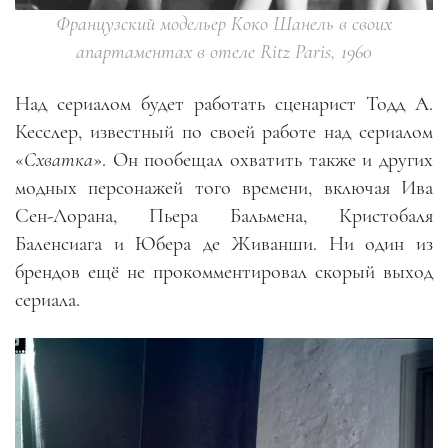
Французский модельер Коко Шанель в своих
апартаментах в отеле Ritz Paris, 1960
Над сериалом будет работать сценарист Тодд А.
Кесслер, известный по своей работе над сериалом
«
Схватка
». Он пообещал охватить также и других
модных персонажей того времени, включая Ива
Сен-Лорана, Пьера Бальмена, Кристобаля
Баленсиага и Юбера де Живанши. Ни один из
брендов ещё не прокомментировал скорый выход
сериала.