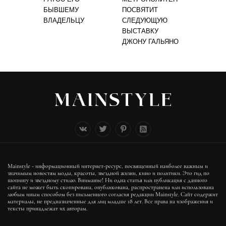
БЫВШЕМУ
ПОСВЯТИТ
ВЛАДЕЛЬЦУ
СЛЕДУЮЩУЮ
ВЫСТАВКУ
ДЖОНУ ГАЛЬЯНО
Mainstyle - информационный интернет-ресурс, посвященный наиболее важным и
значимым новостям моды, красоты, звездной жизни, кино и политики. Это гид по
шопингу и звездному стилю. Внимание! Ни одна статья или публикация с данного
сайта не может быть скопирована, опубликована, распространена или использована
любым иным способом без письменного согласия редакции Mainstyle. Сайт содержит
материалы, не предназначенные для лиц младше 18 лет. Все права на изображения и
тексты принадлежат их авторам.