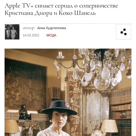
Секция статей
Apple TV+ снимет сериал о соперничестве
Кристиана Диора и Коко Шанель
автор:
Анна Худотеплова
14.02.2022
МОДА