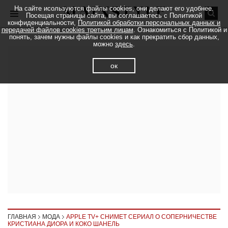
На сайте исользуются файлы cookies, они делают его удобнее.
Посещая страницы сайта, вы соглашаетесь с Политикой
конфиденциальности,
Политикой обработки персональных данных и
передачей файлов cookies третьим лицам
. Ознакомиться с Политикой и
понять, зачем нужны файлы cookies и как прекратить сбор данных,
можно
здесь
.
ок
ГЛАВНАЯ
МОДА
APPLE TV+ СНИМЕТ СЕРИАЛ О СОПЕРНИЧЕСТВЕ
КРИСТИАНА ДИОРА И КОКО ШАНЕЛЬ