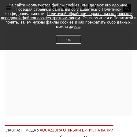
На сайте исользуются файлы cookies, они делают его удобнее.
Посещая страницы сайта, вы соглашаетесь с Политикой
конфиденциальности,
Политикой обработки персональных данных и
передачей файлов cookies третьим лицам
. Ознакомиться с Политикой и
понять, зачем нужны файлы cookies и как прекратить сбор данных,
можно
здесь
.
ок
ГЛАВНАЯ
МОДА
AQUAZZURA ОТКРЫЛИ БУТИК НА КАПРИ