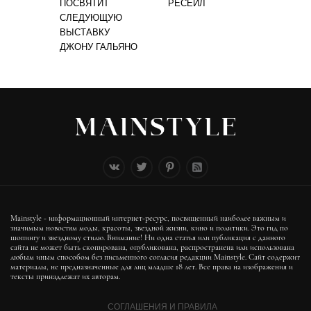
ПОСВЯТИТ
РЕСЕЙЛ
СЛЕДУЮЩУЮ
ВЫСТАВКУ
ДЖОНУ ГАЛЬЯНО
Mainstyle - информационный интернет-ресурс, посвященный наиболее важным и
значимым новостям моды, красоты, звездной жизни, кино и политики. Это гид по
шопингу и звездному стилю. Внимание! Ни одна статья или публикация с данного
сайта не может быть скопирована, опубликована, распространена или использована
любым иным способом без письменного согласия редакции Mainstyle. Сайт содержит
материалы, не предназначенные для лиц младше 18 лет. Все права на изображения и
тексты принадлежат их авторам.
СОГЛАШЕНИЯ И ПРАВИЛА