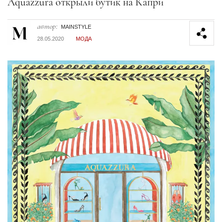
Секция статей
Aquazzura открыли бутик на Капри
автор:
MAINSTYLE
28.05.2020
МОДА