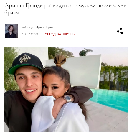
Секция статей
Ариана Гранде разводится с мужем после 2 лет
брака
автор:
Арина Брик
18.07.2023
ЗВЕЗДНАЯ ЖИЗНЬ