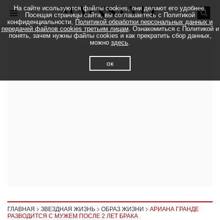
На сайте исользуются файлы cookies, они делают его удобнее.
Посещая страницы сайта, вы соглашаетесь с Политикой
конфиденциальности,
Политикой обработки персональных данных и
передачей файлов cookies третьим лицам
. Ознакомиться с Политикой и
понять, зачем нужны файлы cookies и как прекратить сбор данных,
можно
здесь
.
ок
ГЛАВНАЯ
ЗВЕЗДНАЯ ЖИЗНЬ
ОБРАЗ ЖИЗНИ
АРИАНА ГРАНДЕ
РАЗВОДИТСЯ С МУЖЕМ ПОСЛЕ 2 ЛЕТ БРАКА