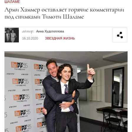
ШАЛАМЕ
Секция статей
Арми Хаммер оставляет горячие комментарии
под снимками Тимоти Шаламе
автор:
Анна Худотеплова
16.10.2020
ЗВЕЗДНАЯ ЖИЗНЬ