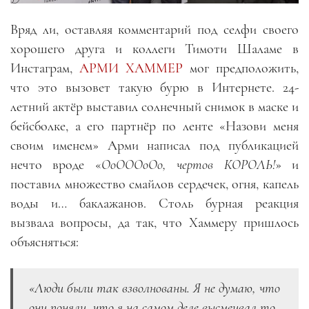
Вряд ли, оставляя комментарий под селфи своего
хорошего друга и коллеги Тимоти Шаламе в
Инстаграм,
АРМИ ХАММЕР
мог предположить,
что это вызовет такую бурю в Интернете. 24-
летний актёр выставил солнечный снимок в маске и
бейсболке, а его партнёр по ленте «Назови меня
своим именем» Арми написал под публикацией
нечто вроде «
ОоОООоОо, чертов КОРОЛЬ!
» и
поставил множество смайлов сердечек, огня, капель
воды и… баклажанов. Столь бурная реакция
вызвала вопросы, да так, что Хаммеру пришлось
объясняться:
«Люди были так взволнованы. Я не думаю, что
они поняли, что я на самом деле высмеивал то,