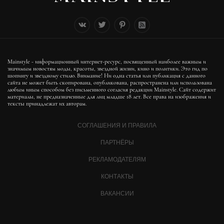
Mainstyle - информационный интернет-ресурс, посвященный наиболее важным и
значимым новостям моды, красоты, звездной жизни, кино и политики. Это гид по
шопингу и звездному стилю. Внимание! Ни одна статья или публикация с данного
сайта не может быть скопирована, опубликована, распространена или использована
любым иным способом без письменного согласия редакции Mainstyle. Сайт содержит
материалы, не предназначенные для лиц младше 18 лет. Все права на изображения и
тексты принадлежат их авторам.
СОГЛАШЕНИЯ И ПРАВИЛА
ПАРТНЁРЫ
РЕКЛАМОДАТЕЛЯМ
КОНТАКТЫ
ВАКАНСИИ