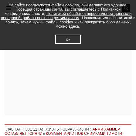
На сайте исользуются файлы cookies, они делают его удобнее.
Посещая страницы сайта, вы соглашаетесь с Политикой
конфиденциальности,
Политикой обработки персональных данных и
передачей файлов cookies третьим лицам
. Ознакомиться с Политикой и
понять, зачем нужны файлы cookies и как прекратить сбор данных,
можно
здесь
.
ок
ГЛАВНАЯ
ЗВЕЗДНАЯ ЖИЗНЬ
ОБРАЗ ЖИЗНИ
АРМИ ХАММЕР
ОСТАВЛЯЕТ ГОРЯЧИЕ КОММЕНТАРИИ ПОД СНИМКАМИ ТИМОТИ