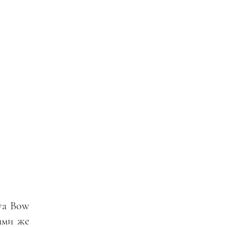
va Bow
ими же