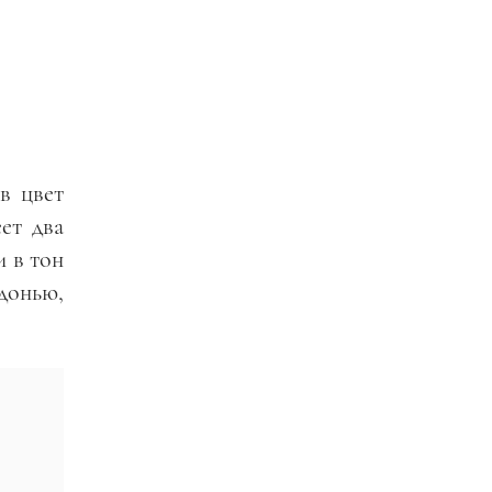
в цвет
ет два
 в тон
адонью,