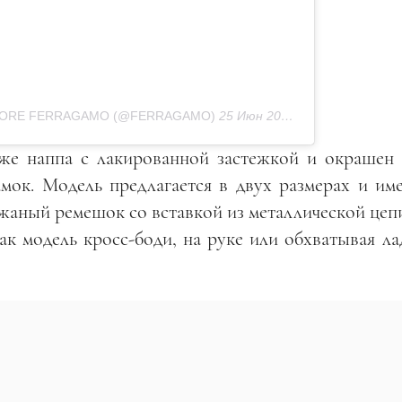
TORE FERRAGAMO (@FERRAGAMO)
25 Июн 2020 в 2:00 PDT
же наппа с лакированной застежкой и окрашен 
мок. Модель предлагается в двух размерах и име
жаный ремешок со вставкой из металлической цепи
как модель кросс-боди, на руке или обхватывая л