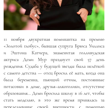
11 ноября двукратная номинантка на премию
«Золотой глобус», бывшая супруга Брюса Уиллиса
и Эштона Катчера, знаменитая голливудская
актриса Деми Мур празднует свой 57 день
рождения. Судьба у будущей звезды была нелёгкой
с самого детства — отец бросил её мать, когда она
была беременна, пьющий отчим, постоянные
потасовки в доме, друзья–алкоголики, отсутствие
образования… Деми бросила школу в 16 лет, чтобы
стать моделью, в это же время принялась за
переделывание своей внешности с помощью