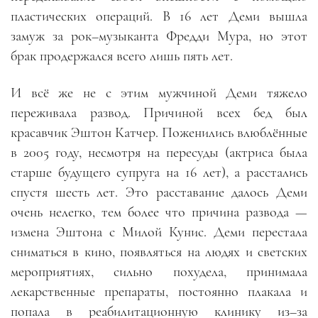
пластических операций. В 16 лет Деми вышла
замуж за рок–музыканта Фредди Мура, но этот
брак продержался всего лишь пять лет.
И всё же не с этим мужчиной Деми тяжело
переживала развод. Причиной всех бед был
красавчик Эштон Катчер. Поженились влюблённые
в 2005 году, несмотря на пересуды (актриса была
старше будущего супруга на 16 лет), а расстались
спустя шесть лет. Это расставание далось Деми
очень нелегко, тем более что причина развода —
измена Эштона с Милой Кунис. Деми перестала
сниматься в кино, появляться на людях и светских
мероприятиях, сильно похудела, принимала
лекарственные препараты, постоянно плакала и
попала в реабилитационную клинику из–за