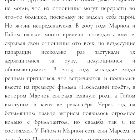
не могли, что их отношения могут перерасти во
что
–
то большее, поскольку не видели себя парой.
Но жизнь непредсказуема. В 2007 году Марион и
Гийом начали много времени проводить вместе,
скрывая свои отношения ото всех, но вездесущие
папарацци несколько раз застукали их
держащимися за руку, целующимися и
обнимающимися. В 2009 году молодые люди
решили признаться, что встречаются
,
и появились
вместе на премьере фильма «Последний полёт», в
котором Марион сыграла главную роль, а Гийом
выступил в качестве режиссёра. Через год на
безымянном пальце актрисы появилось огромное
кольцо с бриллиантом, но свадьба так и не
состоялась. У Гийом и Марион есть сын Марсель и
дочь Луиз. Поженятся ли они в конечном итоге или