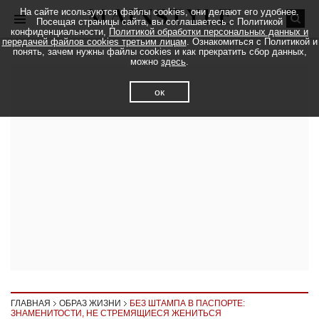
На сайте исользуются файлы cookies, они делают его удобнее.
Посещая страницы сайта, вы соглашаетесь с Политикой
конфиденциальности,
Политикой обработки персональных данных и
передачей файлов cookies третьим лицам
. Ознакомиться с Политикой и
понять, зачем нужны файлы cookies и как прекратить сбор данных,
можно
здесь
.
ок
ГЛАВНАЯ
ОБРАЗ ЖИЗНИ
БЕЗ ШТАМПА В ПАСПОРТЕ:
ЗНАМЕНИТОСТИ, НЕ СТРЕМЯЩИЕСЯ ЖЕНИТЬСЯ