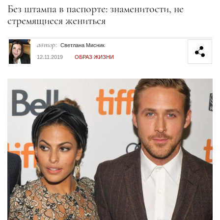
Секция статей
Без штампа в паспорте: знаменитости, не
стремящиеся жениться
автор:
Светлана Мисник
12.11.2019
ОБРАЗ ЖИЗНИ