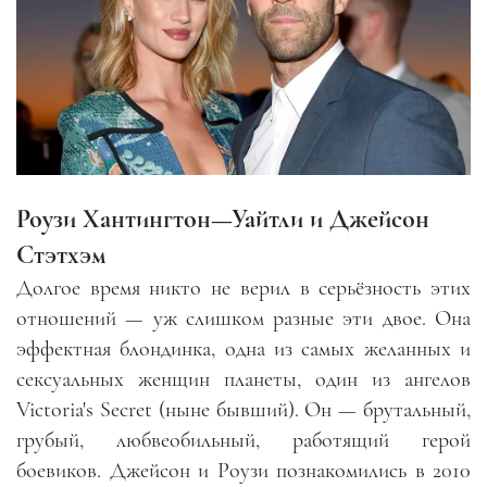
Роузи Хантингтон
—
Уайтли и Джейсон
Стэтхэм
Долгое время никто не верил в серьёзность этих
отношений
—
уж слишком разные эти двое. Она
эффектная блондинка, одна из самых желанных и
сексуальных женщин планеты, один из ангелов
Victoria's Secret (ныне бывший). Он
—
брутальный,
грубый, любвеобильный, работящий герой
боевиков. Джейсон и Роузи познакомились в 2010