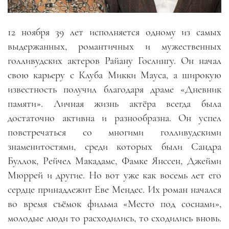
12 ноября 39 лет исполняется одному из самых
выдержанных, романтичных и мужественных
голливудских актеров
Райану Гослингу. Он начал
свою карьеру с Клуба Микки Мауса, а широкую
известность получил благодаря драме
«
Дневник
памяти». Личная жизнь актёра всегда была
достаточно активна и разнообразна. Он успел
повстречаться со многими голливудскими
знаменитостями, среди которых были Сандра
Буллок, Рейчел Макадамс, Фамке Янссен, Джейми
Мюррей и другие. Но вот уже как восемь лет его
сердце принадлежит Еве Мендес. Их роман начался
во время съёмок фильма «Место под соснами»,
молодые люди то расходились, то сходились вновь.