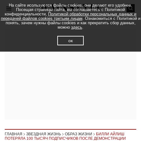
На сайте исользуются файлы cookies, они делают его удобнее.
Посещая страницы сайта, вы соглашаетесь с Политикой
конфиденциальности,
Политикой обработки персональных данных и
передачей файлов cookies третьим лицам
. Ознакомиться с Политикой и
понять, зачем нужны файлы cookies и как прекратить сбор данных,
можно
здесь
.
ок
ГЛАВНАЯ
ЗВЕЗДНАЯ ЖИЗНЬ
ОБРАЗ ЖИЗНИ
БИЛЛИ АЙЛИШ
ПОТЕРЯЛА 100 ТЫСЯЧ ПОДПИСЧИКОВ ПОСЛЕ ДЕМОНСТРАЦИИ