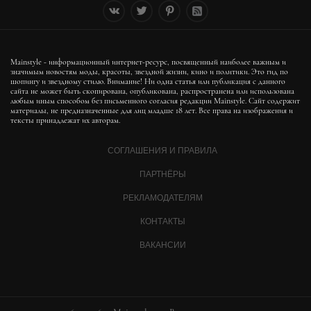
Mainstyle - информационный интернет-ресурс, посвященный наиболее важным и
значимым новостям моды, красоты, звездной жизни, кино и политики. Это гид по
шопингу и звездному стилю. Внимание! Ни одна статья или публикация с данного
сайта не может быть скопирована, опубликована, распространена или использована
любым иным способом без письменного согласия редакции Mainstyle. Сайт содержит
материалы, не предназначенные для лиц младше 18 лет. Все права на изображения и
тексты принадлежат их авторам.
СОГЛАШЕНИЯ И ПРАВИЛА
ПАРТНЁРЫ
РЕКЛАМОДАТЕЛЯМ
КОНТАКТЫ
ВАКАНСИИ