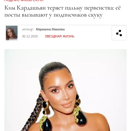
Секция статей
Ким Кардашьян теряет пальму первенства: её
посты вызывают у подписчиков скуку
автор:
Марианна Макеева
30.12.2020
ЗВЕЗДНАЯ ЖИЗНЬ