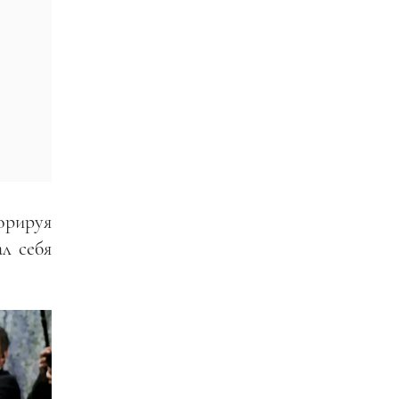
орируя
л себя