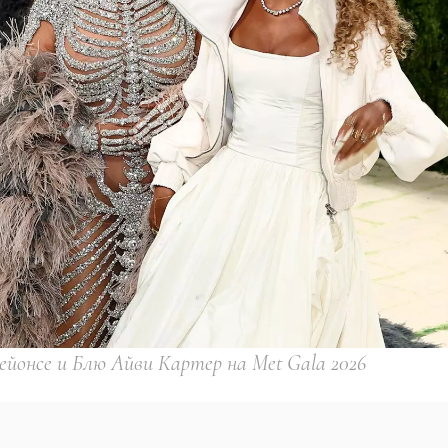
ейонсе и Блю Айви Картер на Met Gala 2026