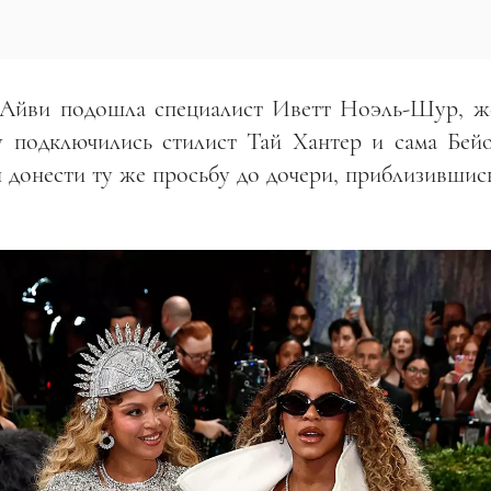
ю Айви подошла специалист Иветт Ноэль-Шур, ж
су подключились стилист Тай Хантер и сама Бейо
 донести ту же просьбу до дочери, приблизившись