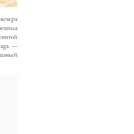
вечера
 решила
енитой
iaga —
шачьей