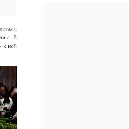
естами
нсе. В
 к ней