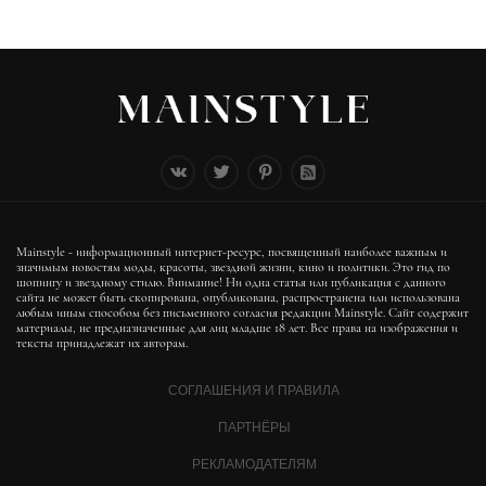
Mainstyle - информационный интернет-ресурс, посвященный наиболее важным и
значимым новостям моды, красоты, звездной жизни, кино и политики. Это гид по
шопингу и звездному стилю. Внимание! Ни одна статья или публикация с данного
сайта не может быть скопирована, опубликована, распространена или использована
любым иным способом без письменного согласия редакции Mainstyle. Сайт содержит
материалы, не предназначенные для лиц младше 18 лет. Все права на изображения и
тексты принадлежат их авторам.
СОГЛАШЕНИЯ И ПРАВИЛА
ПАРТНЁРЫ
РЕКЛАМОДАТЕЛЯМ