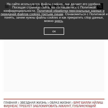
На сайте исользуются файлы cookies, они делают его удобнее.
Посещая страницы сайта, вы соглашаетесь с Политикой
конфиденциальности,
Политикой обработки персональных данных и
передачей файлов cookies третьим лицам
. Ознакомиться с Политикой и
понять, зачем нужны файлы cookies и как прекратить сбор данных,
можно
здесь
.
ок
ГЛАВНАЯ
ЗВЕЗДНАЯ ЖИЗНЬ
ОБРАЗ ЖИЗНИ
БРАТ БИЛЛИ АЙЛИШ
ФИННЕАС ТРЕБУЕТ ЗАБЛОКИРОВАТЬ АККАУНТ, ПУБЛИКУЮЩИЙ