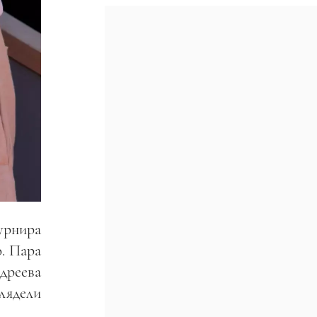
урнира
. Пара
дреева
лядели