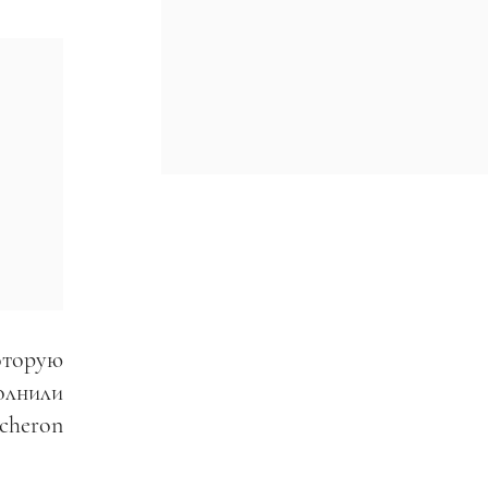
оторую
лнили
cheron