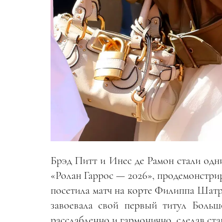
Брэд Питт и Инес де Рамон стали одн
«Ролан Гаррос — 2026», продемонстри
посетила матч на корте Филиппа Шатр
завоевала свой первый титул Боль
расслабленно и гармонично, сделав ст