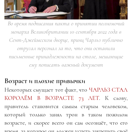
Во время подписания пакта о принятии полномочий
монарха Великобритании 10 сентября 2022 года в
Сент-Джеймсском дворце, принц Чарльз публично
отругал персонал за то, что они оставили
письменные принадлежности на столе, мешающие
ему пописать важный документ
Возраст и плохие привычки
Некоторых смущает тот факт, что
ЧАРЛЬЗ СТАЛ
КОРОЛЁМ В ВОЗРАСТЕ 73 ЛЕТ
. К слову,
правитель становится самым старым человеком,
который только занял трон в таком пожилом
возрасте, и скорее всего он сам осознаёт, что его
время, за которое он должен успеть закрепить своё