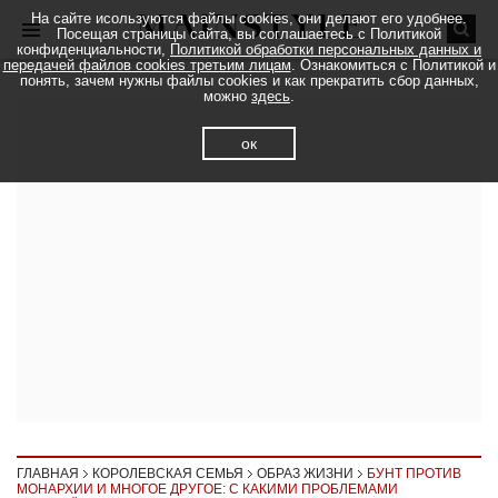
На сайте исользуются файлы cookies, они делают его удобнее.
Посещая страницы сайта, вы соглашаетесь с Политикой
конфиденциальности,
Политикой обработки персональных данных и
передачей файлов cookies третьим лицам
. Ознакомиться с Политикой и
понять, зачем нужны файлы cookies и как прекратить сбор данных,
можно
здесь
.
ок
ГЛАВНАЯ
КОРОЛЕВСКАЯ СЕМЬЯ
ОБРАЗ ЖИЗНИ
БУНТ ПРОТИВ
МОНАРХИИ И МНОГОЕ ДРУГОЕ: С КАКИМИ ПРОБЛЕМАМИ