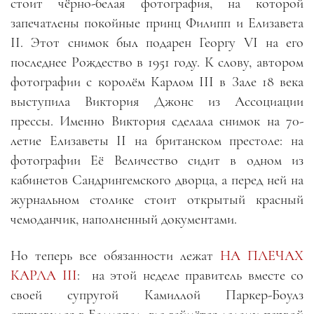
стоит чёрно-белая фотография, на которой
запечатлены покойные принц Филипп и Елизавета
II. Этот снимок был подарен Георгу VI на его
последнее Рождество в 1951 году. К слову, автором
фотографии с королём Карлом III в Зале 18 века
выступила Виктория Джонс из Ассоциации
прессы. Именно Виктория сделала снимок на 70-
летие Елизаветы II на британском престоле: на
фотографии Её Величество сидит в одном из
кабинетов Сандрингемского дворца, а перед ней на
журнальном столике стоит открытый красный
чемоданчик, наполненный документами.
Но теперь все обязанности лежат
НА ПЛЕЧАХ
КАРЛА III
: на этой неделе правитель вместе со
своей супругой Камиллой Паркер-Боулз