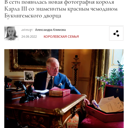
Секция статей
В сети появилась новая фотография короля
Карла III со знаменитым красным чемоданом
Букингемского дворца
автор:
Александра Климова
24.09.2022
КОРОЛЕВСКАЯ СЕМЬЯ