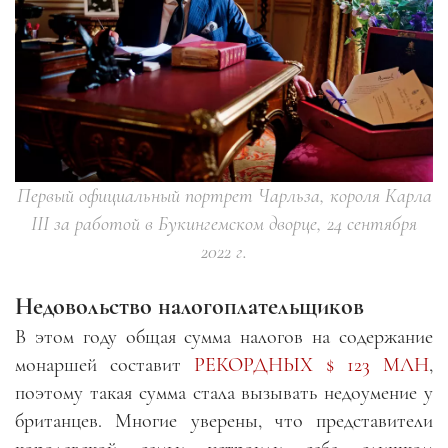
Первый официальный портрет Чарльза, короля Карла
III за работой в Букингемском дворце, 24 сентября
2022 г.
Недовольство налогоплательщиков
В этом году общая сумма налогов на содержание
монаршей составит
РЕКОРДНЫХ $ 123 МЛН
,
поэтому такая сумма стала вызывать недоумение у
британцев. Многие уверены, что представители