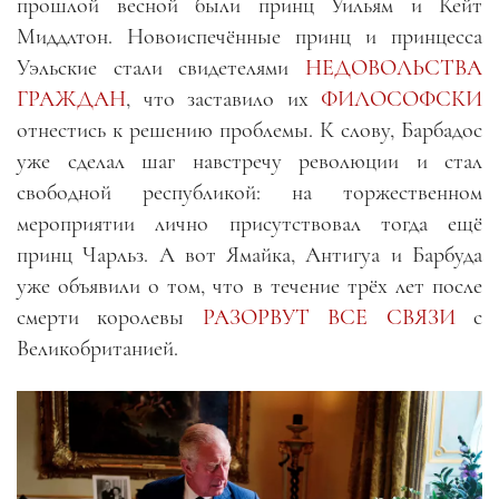
прошлой весной были принц Уильям и Кейт
Миддлтон. Новоиспечённые принц и принцесса
Уэльские стали свидетелями
НЕДОВОЛЬСТВА
ГРАЖДАН
, что заставило их
ФИЛОСОФСКИ
отнестись к решению проблемы. К слову, Барбадос
уже сделал шаг навстречу революции и стал
свободной республикой: на торжественном
мероприятии лично присутствовал тогда ещё
принц Чарльз. А вот Ямайка, Антигуа и Барбуда
уже объявили о том, что в течение трёх лет после
смерти королевы
РАЗОРВУТ ВСЕ СВЯЗИ
с
Великобританией.