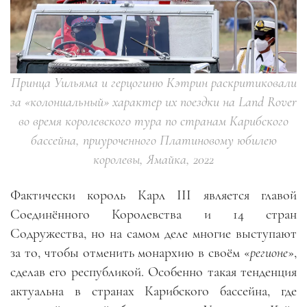
Принца Уильяма и герцогиню Кэтрин раскритиковали
за «колониальный» характер их поездки на Land Rover
во время королевского тура по странам Карибского
бассейна, приуроченного Платиновому юбилею
королевы, Ямайка, 2022
Фактически король Карл III является главой
Соединённого Королевства и 14 стран
Содружества, но на самом деле многие выступают
за то, чтобы отменить монархию в своём «
регионе
»,
сделав его республикой. Особенно такая тенденция
актуальна в странах Карибского бассейна, где