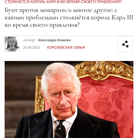
СТОЛКНЁТСЯ КОРОЛЬ КАРЛ III ВО ВРЕМЯ СВОЕГО ПРАВЛЕНИЯ?
Секция статей
Бунт против монархии и многое другое: с
какими проблемами столкнётся король Карл III
во время своего правления?
автор:
Александра Климова
25.09.2022
КОРОЛЕВСКАЯ СЕМЬЯ