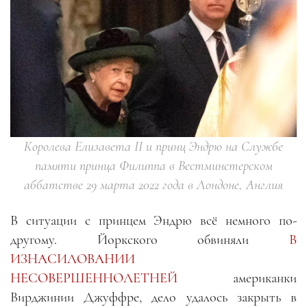
Королева Елизавета II и принц Эндрю на Службе
памяти принца Филиппа в Вестминстерском
аббатстве 29 марта 2022 года в Лондоне, Англия
В ситуации с принцем Эндрю всё немного по-
другому. Йоркского обвиняли
В
ИЗНАСИЛОВАНИИ
НЕСОВЕРШЕННОЛЕТНЕЙ
американки
Вирджинии Джуффре, дело удалось закрыть в