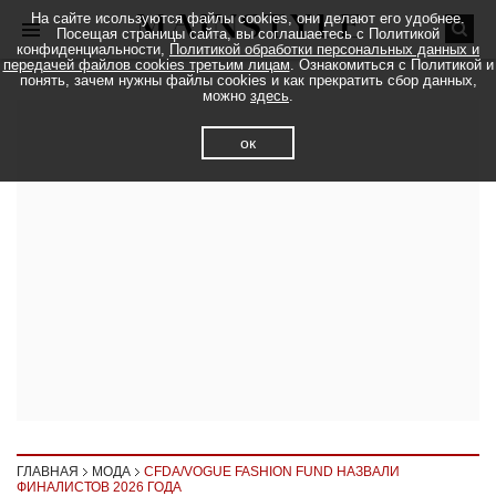
На сайте исользуются файлы cookies, они делают его удобнее.
Посещая страницы сайта, вы соглашаетесь с Политикой
конфиденциальности,
Политикой обработки персональных данных и
передачей файлов cookies третьим лицам
. Ознакомиться с Политикой и
понять, зачем нужны файлы cookies и как прекратить сбор данных,
можно
здесь
.
ок
ГЛАВНАЯ
МОДА
CFDA/VOGUE FASHION FUND НАЗВАЛИ
ФИНАЛИСТОВ 2026 ГОДА