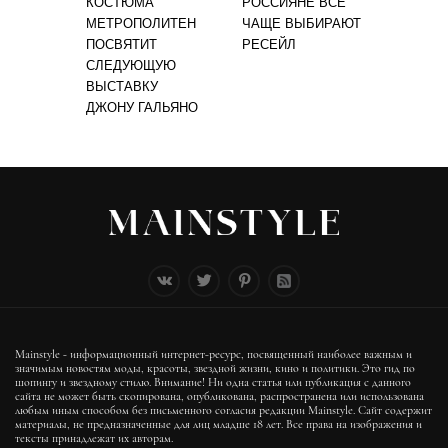
КОСТЮМА
РОССИЯНЕ ВСЁ
МЕТРОПОЛИТЕН
ЧАЩЕ ВЫБИРАЮТ
ПОСВЯТИТ
РЕСЕЙЛ
СЛЕДУЮЩУЮ
ВЫСТАВКУ
ДЖОНУ ГАЛЬЯНО
Mainstyle - информационный интернет-ресурс, посвященный наиболее важным и
значимым новостям моды, красоты, звездной жизни, кино и политики. Это гид по
шопингу и звездному стилю. Внимание! Ни одна статья или публикация с данного
сайта не может быть скопирована, опубликована, распространена или использована
любым иным способом без письменного согласия редакции Mainstyle. Сайт содержит
материалы, не предназначенные для лиц младше 18 лет. Все права на изображения и
тексты принадлежат их авторам.