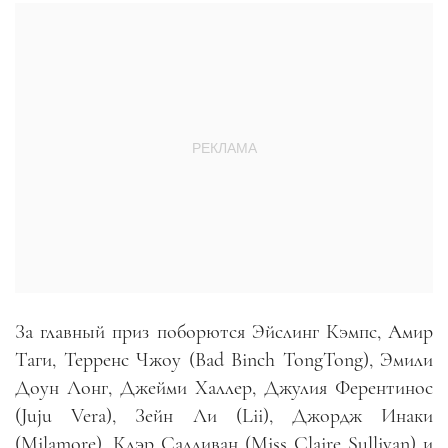
За главный приз поборются Эйслинг Кэмпс, Амир
Таги, Терренс Чжоу (Bad Binch TongTong), Эмили
Доун Лонг, Джейми Халлер, Джулия Ферентинос
(Juju Vera), Зейн Ли (Lii), Джордж Инаки
(Milamore), Клэр Салливан (Miss Claire Sullivan) и