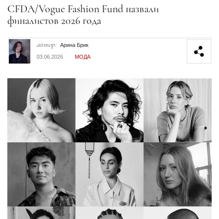
Секция статей
CFDA/Vogue Fashion Fund назвали
финалистов 2026 года
автор:
Арина Брик
03.06.2026
МОДА