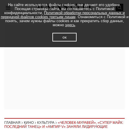
На сайте исользуются файлы cookies, они делают его удобнее.
Посещая страницы сайта, вы соглашаетесь с Политикой
конфиденциальности,
Политикой обработки персональных данных и
передачей файлов cookies третьим лицам
. Ознакомиться с Политикой и
понять, зачем нужны файлы cookies и как прекратить сбор данных,
можно
здесь
.
ок
ГЛАВНАЯ
КИНО
КУЛЬТУРА
«ЧЕЛОВЕК-МУРАВЕЙ», «СУПЕР МАЙК:
ПОСЛЕДНИЙ ТАНЕЦ» И «АМПИР V» ЗАНЯЛИ ЛИДИРУЮЩИЕ