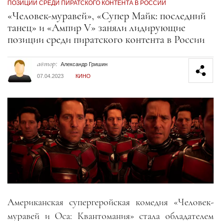
ПОЗИЦИИ СРЕДИ ПИРАТСКОГО КОНТЕНТА В РОССИИ
Секция статей
«Человек-муравей», «Супер Майк: последний
танец» и «Ампир V» заняли лидирующие
позиции среди пиратского контента в России
автор:
Александр Гришин
07.04.2023
КИНО
Американская супергеройская комедия «Человек-
муравей и Оса: Квантомания» стала обладателем