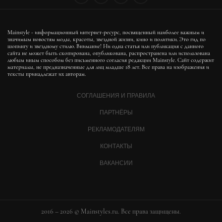
Mainstyle - информационный интернет-ресурс, посвященный наиболее важным и
значимым новостям моды, красоты, звездной жизни, кино и политики. Это гид по
шопингу и звездному стилю. Внимание! Ни одна статья или публикация с данного
сайта не может быть скопирована, опубликована, распространена или использована
любым иным способом без письменного согласия редакции Mainstyle. Сайт содержит
материалы, не предназначенные для лиц младше 18 лет. Все права на изображения и
тексты принадлежат их авторам.
СОГЛАШЕНИЯ И ПРАВИЛА
ПАРТНЁРЫ
РЕКЛАМОДАТЕЛЯМ
КОНТАКТЫ
ВАКАНСИИ
2016 – 2026 © Mainstyles.ru. Все права защищены.