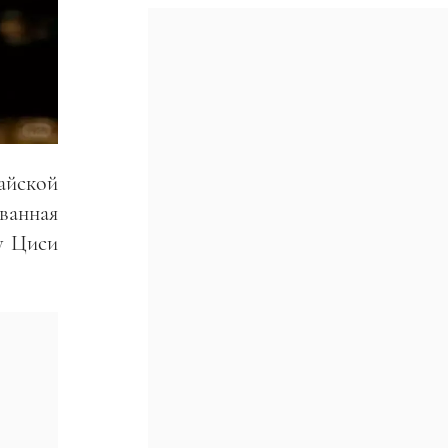
айской
ванная
у Циси