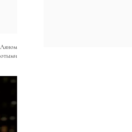
 Аяном
лотыми