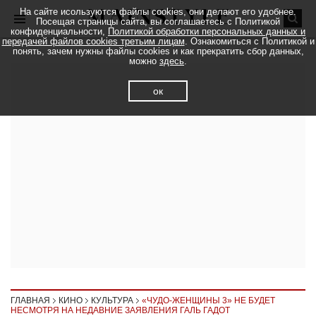
На сайте исользуются файлы cookies, они делают его удобнее.
Посещая страницы сайта, вы соглашаетесь с Политикой
конфиденциальности,
Политикой обработки персональных данных и
передачей файлов cookies третьим лицам
. Ознакомиться с Политикой и
понять, зачем нужны файлы cookies и как прекратить сбор данных,
можно
здесь
.
ок
ГЛАВНАЯ
КИНО
КУЛЬТУРА
«ЧУДО-ЖЕНЩИНЫ 3» НЕ БУДЕТ
НЕСМОТРЯ НА НЕДАВНИЕ ЗАЯВЛЕНИЯ ГАЛЬ ГАДОТ