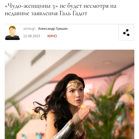
Секция статей
«Чудо-женщины 3» не будет несмотря на
недавние заявления Галь Гадот
автор:
Александр Гришин
12.08.2023
КИНО