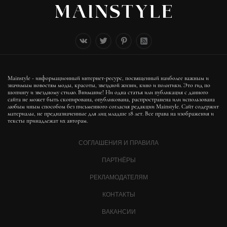
Mainstyle - информационный интернет-ресурс, посвященный наиболее важным и
значимым новостям моды, красоты, звездной жизни, кино и политики. Это гид по
шопингу и звездному стилю. Внимание! Ни одна статья или публикация с данного
сайта не может быть скопирована, опубликована, распространена или использована
любым иным способом без письменного согласия редакции Mainstyle. Сайт содержит
материалы, не предназначенные для лиц младше 18 лет. Все права на изображения и
тексты принадлежат их авторам.
СОГЛАШЕНИЯ И ПРАВИЛА
ПАРТНЁРЫ
РЕКЛАМОДАТЕЛЯМ
КОНТАКТЫ
ВАКАНСИИ