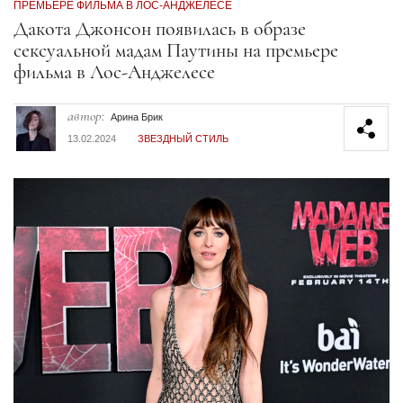
ПРЕМЬЕРЕ ФИЛЬМА В ЛОС-АНДЖЕЛЕСЕ
Секция статей
Дакота Джонсон появилась в образе
сексуальной мадам Паутины на премьере
фильма в Лос-Анджелесе
автор:
Арина Брик
13.02.2024
ЗВЕЗДНЫЙ СТИЛЬ