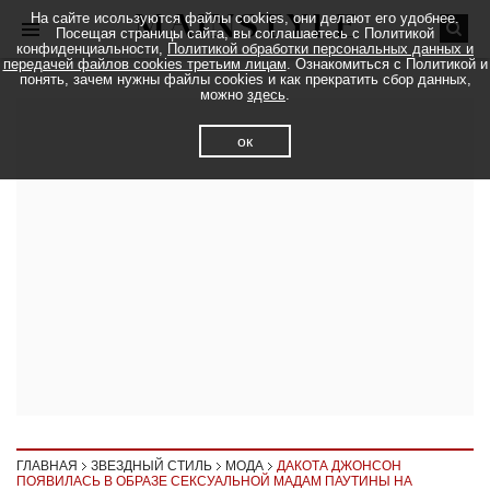
На сайте исользуются файлы cookies, они делают его удобнее.
Посещая страницы сайта, вы соглашаетесь с Политикой
конфиденциальности,
Политикой обработки персональных данных и
передачей файлов cookies третьим лицам
. Ознакомиться с Политикой и
понять, зачем нужны файлы cookies и как прекратить сбор данных,
можно
здесь
.
ок
ГЛАВНАЯ
ЗВЕЗДНЫЙ СТИЛЬ
МОДА
ДАКОТА ДЖОНСОН
ПОЯВИЛАСЬ В ОБРАЗЕ СЕКСУАЛЬНОЙ МАДАМ ПАУТИНЫ НА