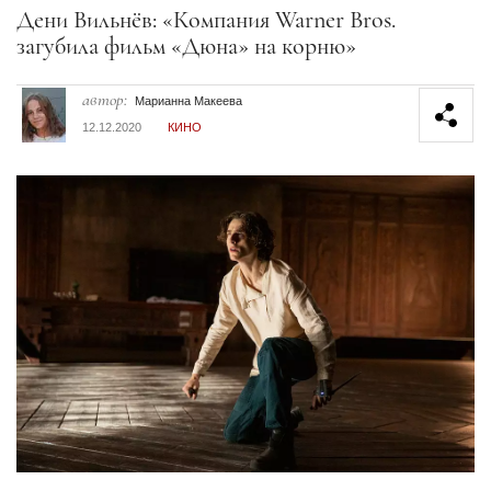
Секция статей
Дени Вильнёв: «Компания Warner Bros.
загубила фильм «Дюна» на корню»
автор:
Марианна Макеева
12.12.2020
КИНО