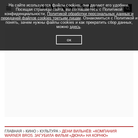
На сайте исользуются файлы cookies, они делают его удобнее.
Посещая страницы сайта, вы соглашаетесь с Политикой
конфиденциальности,
Политикой обработки персональных данных и
передачей файлов cookies третьим лицам
. Ознакомиться с Политикой и
понять, зачем нужны файлы cookies и как прекратить сбор данных,
можно
здесь
.
ок
ГЛАВНАЯ
КИНО
КУЛЬТУРА
ДЕНИ ВИЛЬНЁВ: «КОМПАНИЯ
WARNER BROS. ЗАГУБИЛА ФИЛЬМ «ДЮНА» НА КОРНЮ»