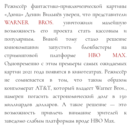
Режиссёр фантастико-приключенческой картины
«Дюна» Денни Вильнёв уверен, что представители
WARNER BROS.
уничтожили малейшую
возможность его проекта стать кассовым и
популярным. Виной тому стало решение
кинокомпании запустить блокбастеры на
стриминговой платформе
HBO MAX
.
Одновременно с этим премьеры самых ожидаемых
картин 2021 года появятся в кинотеатрах. Режиссёр
не сомневается в том, что таким образом
конгломерат AT&T, который владеет Warner Bros.,
намерен погасить астрономический долг в 150
миллиардов долларов. А такое решение
—
это
возможность привлечь внимание зрителей к
заведомо слабым платформам вроде HBO Max.