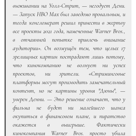
выживании на Уолл-Стрит
, —
негодует Дени.
—
Запуск HBO Max был заведомо провальным, и
тогда конгломерат решил принести в жертву
все проекты 2021 года, намеченные Warner Bros.,
в отчаянной попытке привлечь внимание
аудитории». Он возмущён тем, что целых 17
зрелищных картин пострадают лишь потому,
что кинокомпанию не волнует ни успех
проектов, ни зрители. «
Стриминговые
платформы могут производить замечательный
контент, но не картины уровня
"
Дюны
", —
уверен Денни.
—
Это решение означает, что у
фильма не будет ни малейшего шанса
окупиться в финансовом плане, и пиратство
окажется в выигрыше. Фактически
кинокомпания Warner Bros. просто убила