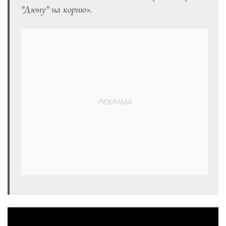
"
Дюну
"
на корню
».