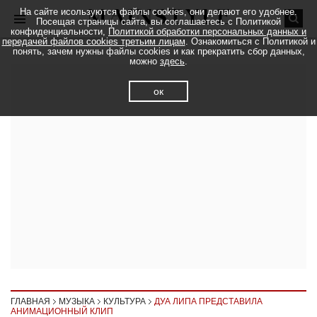
На сайте исользуются файлы cookies, они делают его удобнее.
Посещая страницы сайта, вы соглашаетесь с Политикой
конфиденциальности,
Политикой обработки персональных данных и
передачей файлов cookies третьим лицам
. Ознакомиться с Политикой и
понять, зачем нужны файлы cookies и как прекратить сбор данных,
можно
здесь
.
ок
ГЛАВНАЯ
МУЗЫКА
КУЛЬТУРА
ДУА ЛИПА ПРЕДСТАВИЛА
АНИМАЦИОННЫЙ КЛИП