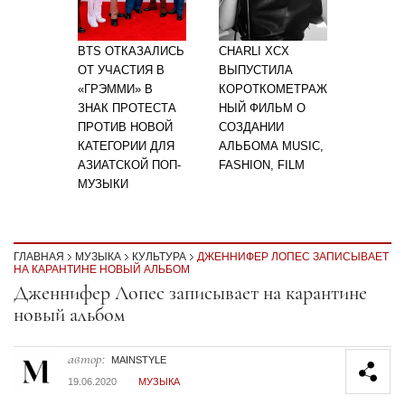
BTS ОТКАЗАЛИСЬ
CHARLI XCX
ОТ УЧАСТИЯ В
ВЫПУСТИЛА
«ГРЭММИ» В
КОРОТКОМЕТРАЖ
ЗНАК ПРОТЕСТА
НЫЙ ФИЛЬМ О
ПРОТИВ НОВОЙ
СОЗДАНИИ
КАТЕГОРИИ ДЛЯ
АЛЬБОМА MUSIC,
АЗИАТСКОЙ ПОП-
FASHION, FILM
МУЗЫКИ
ГЛАВНАЯ
МУЗЫКА
КУЛЬТУРА
ДЖЕННИФЕР ЛОПЕС ЗАПИСЫВАЕТ
НА КАРАНТИНЕ НОВЫЙ АЛЬБОМ
Секция статей
Дженнифер Лопес записывает на карантине
новый альбом
автор:
MAINSTYLE
19.06.2020
МУЗЫКА