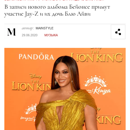
Секция статей
В записи нового альбома Бейонсе примут
участие Jay-Z и их дочь Блю Айви
автор:
MAINSTYLE
29.06.2020
МУЗЫКА