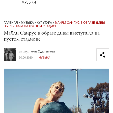
МУЗЫКИ
ГЛАВНАЯ
МУЗЫКА
КУЛЬТУРА
МАЙЛИ САЙРУС В ОБРАЗЕ ДИВЫ
ВЫСТУПИЛА НА ПУСТОМ СТАДИОНЕ
Секция статей
Майли Сайрус в образе дивы выступила на
пустом стадионе
автор:
Анна Худотеплова
30.06.2020
МУЗЫКА