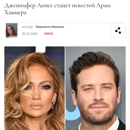
Секция статей
Дженнифер Лопес станет невестой Арми
Хаммера
автор:
Марианна Макеева
30.10.2020
КИНО