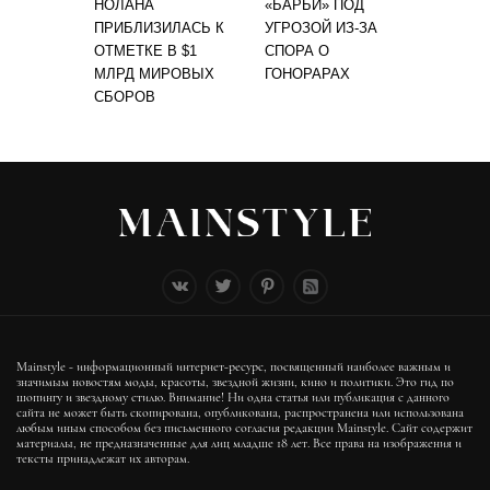
НОЛАНА
«БАРБИ» ПОД
ПРИБЛИЗИЛАСЬ К
УГРОЗОЙ ИЗ-ЗА
ОТМЕТКЕ В $1
СПОРА О
МЛРД МИРОВЫХ
ГОНОРАРАХ
СБОРОВ
Mainstyle - информационный интернет-ресурс, посвященный наиболее важным и
значимым новостям моды, красоты, звездной жизни, кино и политики. Это гид по
шопингу и звездному стилю. Внимание! Ни одна статья или публикация с данного
сайта не может быть скопирована, опубликована, распространена или использована
любым иным способом без письменного согласия редакции Mainstyle. Сайт содержит
материалы, не предназначенные для лиц младше 18 лет. Все права на изображения и
тексты принадлежат их авторам.