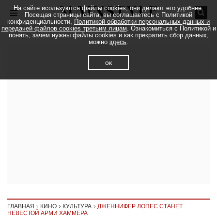
На сайте исользуются файлы cookies, они делают его удобнее.
Посещая страницы сайта, вы соглашаетесь с Политикой
конфиденциальности,
Политикой обработки персональных данных и
передачей файлов cookies третьим лицам
. Ознакомиться с Политикой и
понять, зачем нужны файлы cookies и как прекратить сбор данных,
можно
здесь
.
ок
ГЛАВНАЯ
КИНО
КУЛЬТУРА
ДЖЕННИФЕР ЛОПЕС СТАНЕТ
НЕВЕСТОЙ АРМИ ХАММЕРА