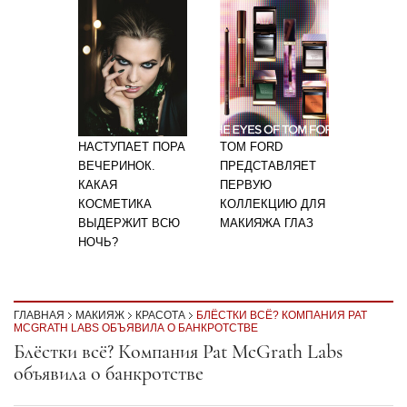
НАСТУПАЕТ ПОРА
TOM FORD
ВЕЧЕРИНОК.
ПРЕДСТАВЛЯЕТ
КАКАЯ
ПЕРВУЮ
КОСМЕТИКА
КОЛЛЕКЦИЮ ДЛЯ
ВЫДЕРЖИТ ВСЮ
МАКИЯЖА ГЛАЗ
НОЧЬ?
ГЛАВНАЯ
МАКИЯЖ
КРАСОТА
БЛЁСТКИ ВСЁ? КОМПАНИЯ PAT
MCGRATH LABS ОБЪЯВИЛА О БАНКРОТСТВЕ
Секция статей
Блёстки всё? Компания Pat McGrath Labs
объявила о банкротстве