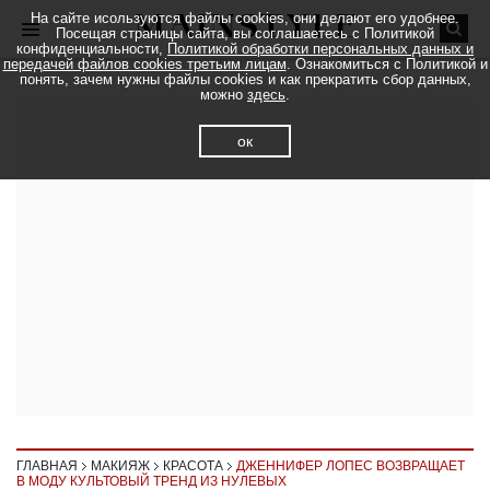
На сайте исользуются файлы cookies, они делают его удобнее.
Посещая страницы сайта, вы соглашаетесь с Политикой
конфиденциальности,
Политикой обработки персональных данных и
передачей файлов cookies третьим лицам
. Ознакомиться с Политикой и
понять, зачем нужны файлы cookies и как прекратить сбор данных,
можно
здесь
.
ок
ГЛАВНАЯ
МАКИЯЖ
КРАСОТА
ДЖЕННИФЕР ЛОПЕС ВОЗВРАЩАЕТ
В МОДУ КУЛЬТОВЫЙ ТРЕНД ИЗ НУЛЕВЫХ