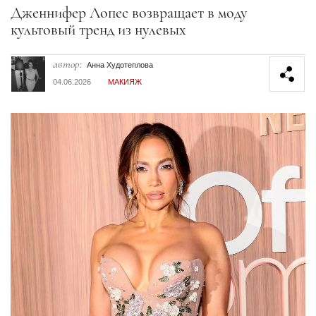
Секция статей
Дженнифер Лопес возвращает в моду
культовый тренд из нулевых
автор:
Анна Худотеплова
04.06.2026
МАКИЯЖ