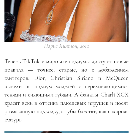
Пэрис Хилтон, 2010
Теперь TikTok и мировые подиумы диктуют новые
правила — точнее, старые, но с добавлением
глиттеров. Dior, Christian Siriano и McQueen
вывели на подиум моделей с переливающимися
тенями и сияющими губами. А фанаты Charli XCX
красят веки в оттенки плюшевых игрушек и носят
размазанную подводку, а губы блестят, как сахарная
глазурь.