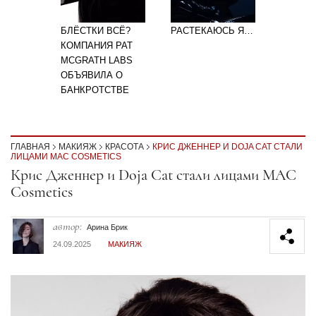
БЛЁСТКИ ВСЁ?
РАСТЕКАЮСЬ Я…
КОМПАНИЯ PAT
MCGRATH LABS
ОБЪЯВИЛА О
БАНКРОТСТВЕ
ГЛАВНАЯ
МАКИЯЖ
КРАСОТА
КРИС ДЖЕННЕР И DOJA CAT СТАЛИ
ЛИЦАМИ MAC COSMETICS
Секция статей
Крис Дженнер и Doja Cat стали лицами MAC
Cosmetics
автор:
Арина Брик
24.09.2025
МАКИЯЖ