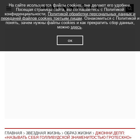
На сайте исользуются файлы cookies, они делают его удобнее.
Посещая страницы сайта, вы соглашаетесь с Политикой
конфиденциальности,
Политикой обработки персональных данных и
передачей файлов cookies третьим лицам
. Ознакомиться с Политикой и
понять, зачем нужны файлы cookies и как прекратить сбор данных,
можно
здесь
.
ок
ГЛАВНАЯ
ЗВЕЗДНАЯ ЖИЗНЬ
ОБРАЗ ЖИЗНИ
ДЖОННИ ДЕПП:
«НАЗЫВАТЬ СЕБЯ ГОЛЛИВУДСКОЙ ЗНАМЕНИТОСТЬЮ ГРОТЕСКНО»