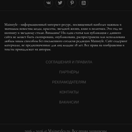
Mainstyle - информационный интернет-ресурс, посвященный наиболее важным и
значимым новостям моды, красоты, звездной жизни, кино и политики. Это гид по
шопингу и звездному стилю. Внимание! Ни одна статья или публикация с данного
сайта не может быть скопирована, опубликована, распространена или использована
любым иным способом без письменного согласия редакции Mainstyle. Сайт содержит
материалы, не предназначенные для лиц младше 18 лет. Все права на изображения и
тексты принадлежат их авторам.
СОГЛАШЕНИЯ И ПРАВИЛА
ПАРТНЁРЫ
РЕКЛАМОДАТЕЛЯМ
КОНТАКТЫ
ВАКАНСИИ
2016 – 2026 © Mainstyles.ru. Все права защищены.