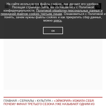
На сайте исользуются файлы cookies, они делают его удобнее.
Посещая страницы сайта, вы соглашаетесь с Политикой
конфиденциальности,
Политикой обработки персональных данных и
передачей файлов cookies третьим лицам
. Ознакомиться с Политикой и
понять, зачем нужны файлы cookies и как прекратить сбор данных,
можно
здесь
.
ок
ГЛАВНАЯ
СЕРИАЛЫ
КУЛЬТУРА
«ЭЙФОРИЯ» ИЗЖИЛА СЕБЯ:
ПОЧЕМУ ФИНАЛ ТРЕТЬЕГО СЕЗОНА УЖЕ НАЗЫВАЮТ ОДНИМ ИЗ