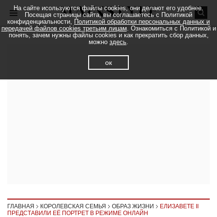
На сайте исользуются файлы cookies, они делают его удобнее.
Посещая страницы сайта, вы соглашаетесь с Политикой
конфиденциальности,
Политикой обработки персональных данных и
передачей файлов cookies третьим лицам
. Ознакомиться с Политикой и
понять, зачем нужны файлы cookies и как прекратить сбор данных,
можно
здесь
.
ок
ГЛАВНАЯ
КОРОЛЕВСКАЯ СЕМЬЯ
ОБРАЗ ЖИЗНИ
ЕЛИЗАВЕТЕ II
ПРЕДСТАВИЛИ ЕЁ ПОРТРЕТ В РЕЖИМЕ ОНЛАЙН