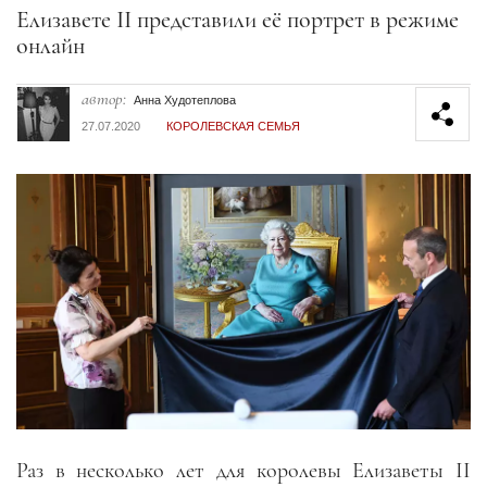
Секция статей
Елизавете II представили её портрет в режиме
онлайн
автор:
Анна Худотеплова
27.07.2020
КОРОЛЕВСКАЯ СЕМЬЯ
Раз в несколько лет для королевы Елизаветы II