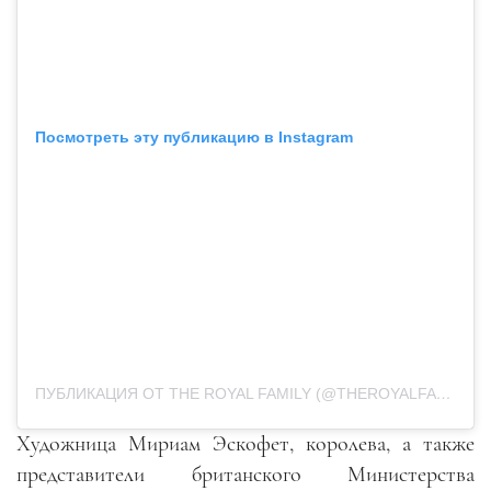
Посмотреть эту публикацию в Instagram
ПУБЛИКАЦИЯ ОТ THE ROYAL FAMILY (@THEROYALFAMILY)
2
Художница Мириам Эскофет, королева, а также
представители британского Министерства