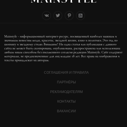
Mainstyle - информационный интернет-ресурс, посвященный наиболее важным и
значимым новостям моды, красоты, звездной жизни, кино и политики. Это гид по
шопингу и звездному стилю. Внимание! Ни одна статья или публикация с данного
сайта не может быть скопирована, опубликована, распространена или использована
любым иным способом без письменного согласия редакции Mainstyle. Сайт содержит
материалы, не предназначенные для лиц младше 18 лет. Все права на изображения и
тексты принадлежат их авторам.
СОГЛАШЕНИЯ И ПРАВИЛА
ПАРТНЁРЫ
РЕКЛАМОДАТЕЛЯМ
КОНТАКТЫ
ВАКАНСИИ