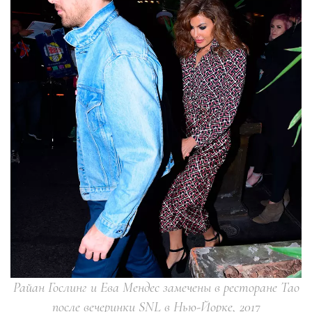
Райан Гослинг и Ева Мендес замечены в ресторане Tao
после вечеринки SNL в Нью-Йорке, 2017