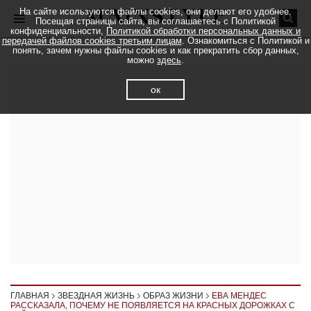
На сайте исользуются файлы cookies, они делают его удобнее.
Посещая страницы сайта, вы соглашаетесь с Политикой
конфиденциальности,
Политикой обработки персональных данных и
передачей файлов cookies третьим лицам
. Ознакомиться с Политикой и
понять, зачем нужны файлы cookies и как прекратить сбор данных,
можно
здесь
.
ок
ГЛАВНАЯ
ЗВЕЗДНАЯ ЖИЗНЬ
ОБРАЗ ЖИЗНИ
ЕВА МЕНДЕС
РАССКАЗАЛА, ПОЧЕМУ НЕ ПОЯВЛЯЕТСЯ НА КРАСНЫХ ДОРОЖКАХ С