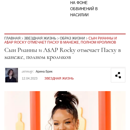
НА ФОНЕ
ОБВИНЕНИЙ В
НАСИЛИИ
ГЛАВНАЯ
ЗВЕЗДНАЯ ЖИЗНЬ
ОБРАЗ ЖИЗНИ
СЫН РИАННЫ И
A$AP ROCKY ОТМЕЧАЕТ ПАСХУ В МАНЕЖЕ, ПОЛНОМ КРОЛИКОВ
Секция статей
Сын Рианны и A$AP Rocky отмечает Пасху в
манеже, полном кроликов
автор:
Арина Брик
12.04.2023
ЗВЕЗДНАЯ ЖИЗНЬ