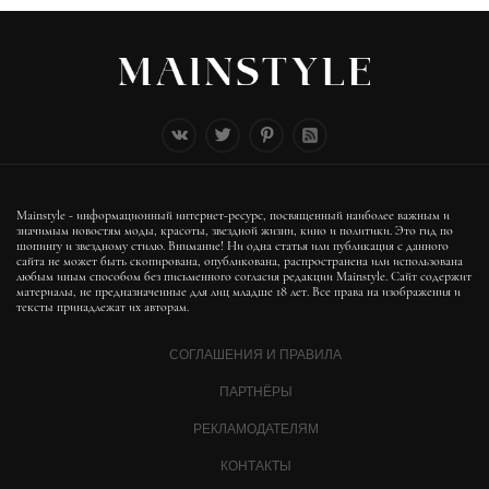
Mainstyle - информационный интернет-ресурс, посвященный наиболее важным и
значимым новостям моды, красоты, звездной жизни, кино и политики. Это гид по
шопингу и звездному стилю. Внимание! Ни одна статья или публикация с данного
сайта не может быть скопирована, опубликована, распространена или использована
любым иным способом без письменного согласия редакции Mainstyle. Сайт содержит
материалы, не предназначенные для лиц младше 18 лет. Все права на изображения и
тексты принадлежат их авторам.
СОГЛАШЕНИЯ И ПРАВИЛА
ПАРТНЁРЫ
РЕКЛАМОДАТЕЛЯМ
КОНТАКТЫ