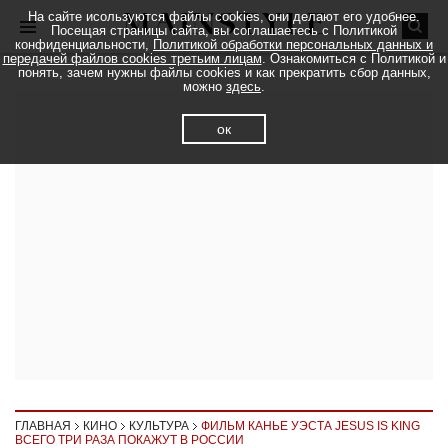
На сайте исользуются файлы cookies, они делают его удобнее.
Посещая страницы сайта, вы соглашаетесь с Политикой
конфиденциальности,
Политикой обработки персональных данных и
передачей файлов cookies третьим лицам
. Ознакомиться с Политикой и
понять, зачем нужны файлы cookies и как прекратить сбор данных,
можно
здесь
.
ок
ГЛАВНАЯ
КИНО
КУЛЬТУРА
ФИЛЬМ КАНЬЕ УЭСТА JESUS IS KING
ВСЕГО ТРИ РАЗА ПОКАЖУТ В РОССИИ