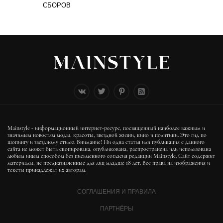
СБОРОВ
Mainstyle - информационный интернет-ресурс, посвященный наиболее важным и
значимым новостям моды, красоты, звездной жизни, кино и политики. Это гид по
шопингу и звездному стилю. Внимание! Ни одна статья или публикация с данного
сайта не может быть скопирована, опубликована, распространена или использована
любым иным способом без письменного согласия редакции Mainstyle. Сайт содержит
материалы, не предназначенные для лиц младше 18 лет. Все права на изображения и
тексты принадлежат их авторам.
СОГЛАШЕНИЯ И ПРАВИЛА
ПАРТНЁРЫ