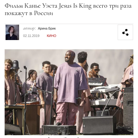
Секция статей
Фильм Канье Уэста Jesus Is King всего три раза
покажут в России
автор:
Арина Брик
02.11.2019
КИНО