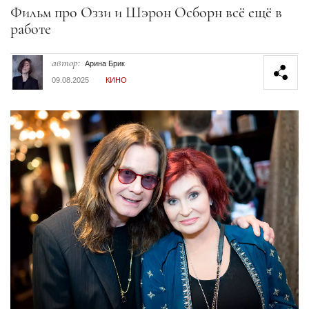
Секция статей
Фильм про Оззи и Шэрон Осборн всё ещё в
работе
автор:
Арина Брик
09.08.2025
КИНО