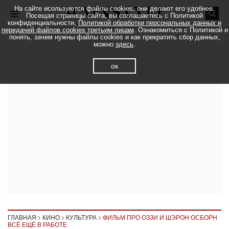
На сайте исользуются файлы cookies, они делают его удобнее.
Посещая страницы сайта, вы соглашаетесь с Политикой
конфиденциальности,
Политикой обработки персональных данных и
передачей файлов cookies третьим лицам
. Ознакомиться с Политикой и
понять, зачем нужны файлы cookies и как прекратить сбор данных,
можно
здесь
.
ок
ГЛАВНАЯ
КИНО
КУЛЬТУРА
ФИЛЬМ ПРО ОЗЗИ И ШЭРОН ОСБОРН
ВСЁ ЕЩЁ В РАБОТЕ