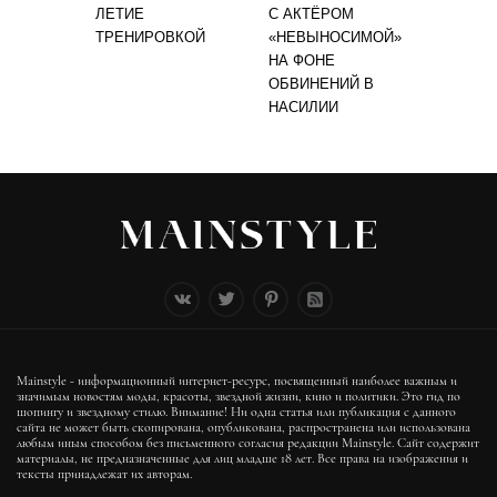
ЛЕТИЕ
С АКТЁРОМ
ТРЕНИРОВКОЙ
«НЕВЫНОСИМОЙ»
НА ФОНЕ
ОБВИНЕНИЙ В
НАСИЛИИ
Mainstyle - информационный интернет-ресурс, посвященный наиболее важным и
значимым новостям моды, красоты, звездной жизни, кино и политики. Это гид по
шопингу и звездному стилю. Внимание! Ни одна статья или публикация с данного
сайта не может быть скопирована, опубликована, распространена или использована
любым иным способом без письменного согласия редакции Mainstyle. Сайт содержит
материалы, не предназначенные для лиц младше 18 лет. Все права на изображения и
тексты принадлежат их авторам.