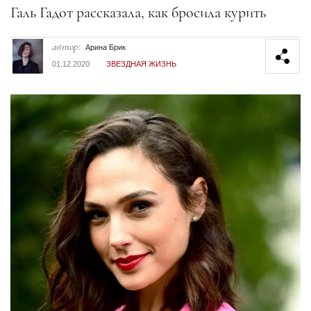
Секция статей
Галь Гадот рассказала, как бросила курить
автор:
Арина Брик
01.12.2020
ЗВЕЗДНАЯ ЖИЗНЬ