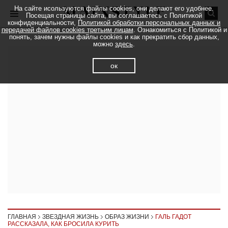
На сайте исользуются файлы cookies, они делают его удобнее.
Посещая страницы сайта, вы соглашаетесь с Политикой
конфиденциальности,
Политикой обработки персональных данных и
передачей файлов cookies третьим лицам
. Ознакомиться с Политикой и
понять, зачем нужны файлы cookies и как прекратить сбор данных,
можно
здесь
.
ок
ГЛАВНАЯ
ЗВЕЗДНАЯ ЖИЗНЬ
ОБРАЗ ЖИЗНИ
ГАЛЬ ГАДОТ
РАССКАЗАЛА, КАК БРОСИЛА КУРИТЬ