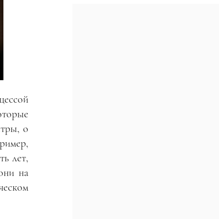
цессой
оторые
стры, о
ример,
ть лет,
они на
ческом