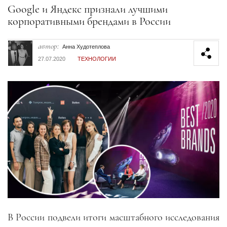
Секция статей
Google и Яндекс признали лучшими
корпоративными брендами в России
автор:
Анна Худотеплова
27.07.2020
ТЕХНОЛОГИИ
В России подвели итоги масштабного исследования