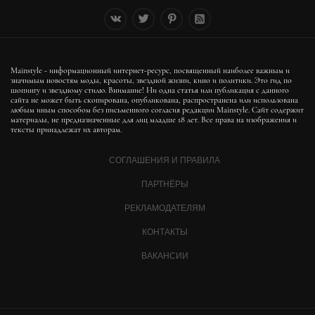
Mainstyle - информационный интернет-ресурс, посвященный наиболее важным и
значимым новостям моды, красоты, звездной жизни, кино и политики. Это гид по
шопингу и звездному стилю. Внимание! Ни одна статья или публикация с данного
сайта не может быть скопирована, опубликована, распространена или использована
любым иным способом без письменного согласия редакции Mainstyle. Сайт содержит
материалы, не предназначенные для лиц младше 18 лет. Все права на изображения и
тексты принадлежат их авторам.
СОГЛАШЕНИЯ И ПРАВИЛА
ПАРТНЁРЫ
РЕКЛАМОДАТЕЛЯМ
КОНТАКТЫ
ВАКАНСИИ