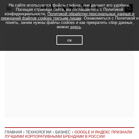
На сайте исользуются файлы cookies, они делают его удобнее.
Посещая страницы сайта, вы соглашаетесь с Политикой
конфиденциальности,
Политикой обработки персональных данных и
передачей файлов cookies третьим лицам
. Ознакомиться с Политикой и
понять, зачем нужны файлы cookies и как прекратить сбор данных,
можно
здесь
.
ок
ГЛАВНАЯ
ТЕХНОЛОГИИ
БИЗНЕС
GOOGLE И ЯНДЕКС ПРИЗНАЛИ
ЛУЧШИМИ КОРПОРАТИВНЫМИ БРЕНДАМИ В РОССИИ