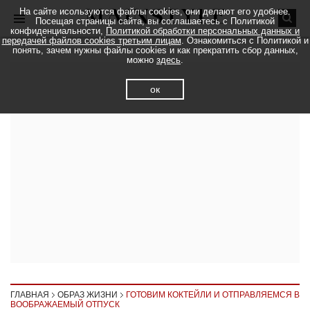
На сайте исользуются файлы cookies, они делают его удобнее.
Посещая страницы сайта, вы соглашаетесь с Политикой
конфиденциальности,
Политикой обработки персональных данных и
передачей файлов cookies третьим лицам
. Ознакомиться с Политикой и
понять, зачем нужны файлы cookies и как прекратить сбор данных,
можно
здесь
.
ок
ГЛАВНАЯ
ОБРАЗ ЖИЗНИ
ГОТОВИМ КОКТЕЙЛИ И ОТПРАВЛЯЕМСЯ В
ВООБРАЖАЕМЫЙ ОТПУСК