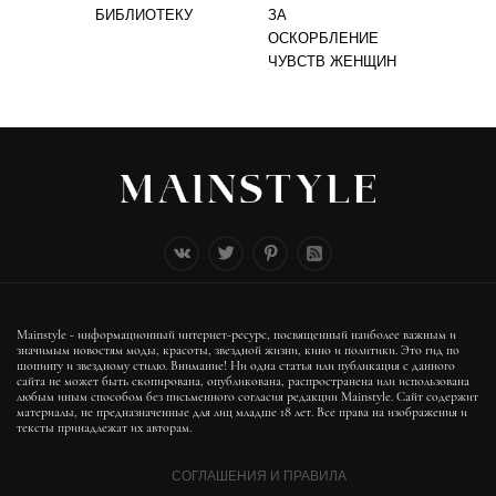
БИБЛИОТЕКУ
ЗА
ОСКОРБЛЕНИЕ
ЧУВСТВ ЖЕНЩИН
Mainstyle - информационный интернет-ресурс, посвященный наиболее важным и
значимым новостям моды, красоты, звездной жизни, кино и политики. Это гид по
шопингу и звездному стилю. Внимание! Ни одна статья или публикация с данного
сайта не может быть скопирована, опубликована, распространена или использована
любым иным способом без письменного согласия редакции Mainstyle. Сайт содержит
материалы, не предназначенные для лиц младше 18 лет. Все права на изображения и
тексты принадлежат их авторам.
СОГЛАШЕНИЯ И ПРАВИЛА