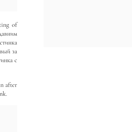
ing of
давним
стинка
рвый за
тинка с
 after
nk.