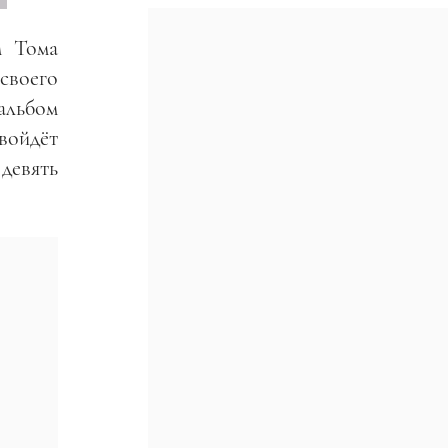
м Тома
своего
альбом
войдёт
девять