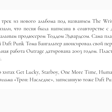
трек из нового альбома под названием The Writ
зали, что песня была написана в соавторстве с 
кальным продюсером Тоддом Эдвардсом. Сама пла
ей Daft Punk Тома Бангальтер анонсировал свой пе
ьная работа Outrage датирована 2003 годом. Плас
.
 хитах Get Lucky, Starboy, One More Time, Human
фильма «Трон: Наследие», записанную тоже Daft Pu