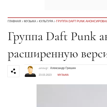
ГЛАВНАЯ
МУЗЫКА
КУЛЬТУРА
ГРУППА DAFT PUNK АНОНСИРОВ
Секция статей
Группа Daft Punk 
расширенную верс
автор:
Александр Гришин
23.03.2023
МУЗЫКА