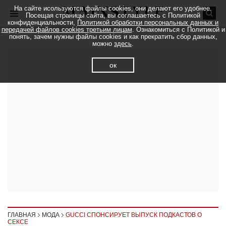
На сайте исользуются файлы cookies, они делают его удобнее.
Посещая страницы сайта, вы соглашаетесь с Политикой
конфиденциальности,
Политикой обработки персональных данных и
передачей файлов cookies третьим лицам
. Ознакомиться с Политикой и
понять, зачем нужны файлы cookies и как прекратить сбор данных,
можно
здесь
.
ок
ГЛАВНАЯ
МОДА
GUCCI СПОНСИРУЕТ ВЫПУСК ПОДКАСТОВ О
СЕКСЕ