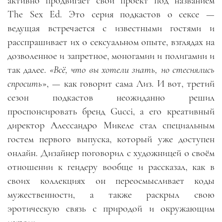
активно продвигает свой проект под названием
The Sex Ed
. Это серия подкастов о сексе
—
ведущая встречается с известными гостями и
расспрашивает их о сексуальном опыте, взглядах на
дозволенное и запретное, моногамии и полигамии и
так далее.
«Всё, что вы хотели знать, но стеснялись
спросить
»,
—
как говорит сама Лиз. И вот
,
третий
сезон подкастов неожиданно решил
проспонсировать бренд Gucci, а его креативный
директор Алессандро Микеле стал специальным
гостем первого выпуска, который уже доступен
онлайн. Дизайнер поговорил с художницей о своём
отношении к гендеру вообще и рассказал, как в
своих коллекциях он переосмысливает коды
мужественности, а также раскрыл свою
эротическую связь с природой и окружающим