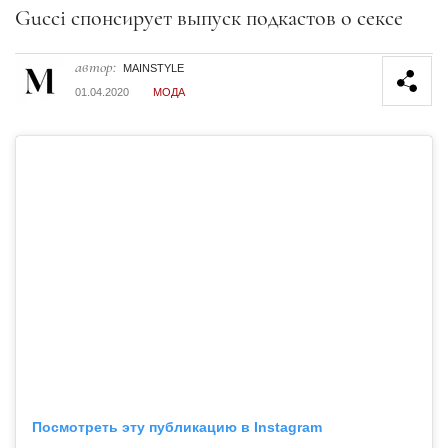
Секция статей
Gucci спонсирует выпуск подкастов о сексе
автор:
MAINSTYLE
01.04.2020
МОДА
Посмотреть эту публикацию в Instagram