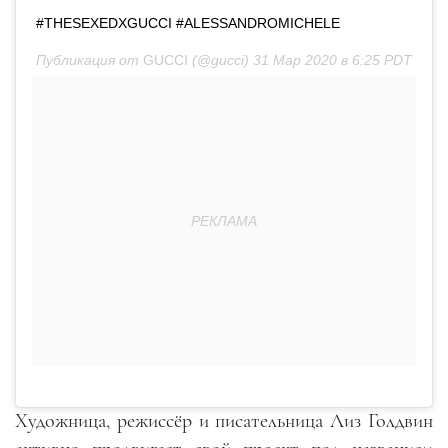
#THESEXEDXGUCCI #ALESSANDROMICHELE
Публикация от
GUCCI
(@gucci)
31 Мар 2020 в 6:25 PDT
Художница, режиссёр и писательница Лиз Голдвин