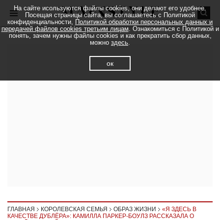
На сайте исользуются файлы cookies, они делают его удобнее.
Посещая страницы сайта, вы соглашаетесь с Политикой
конфиденциальности,
Политикой обработки персональных данных и
передачей файлов cookies третьим лицам
. Ознакомиться с Политикой и
понять, зачем нужны файлы cookies и как прекратить сбор данных,
можно
здесь
.
ок
ГЛАВНАЯ
КОРОЛЕВСКАЯ СЕМЬЯ
ОБРАЗ ЖИЗНИ
«Я ЗДЕСЬ В
КАЧЕСТВЕ ДУБЛЁРА»: КАМИЛЛА ПАРКЕР-БОУЛЗ РАССКАЗАЛА О