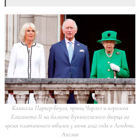
Камилла Паркер-Боулз, принц Чарльз и королева
Елизавета II на балконе Букингемского дворца во
время платинового юбилея 5 июня 2022 года в Лондоне,
Англия