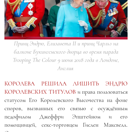
Принц Эндрю, Елизавета II и принц Чарльз на
балконе Букингемского дворца во время парада
Trooping The Colour 9 июня 2018 года в Лондоне,
Англия
КОРОЛЕВА РЕШИЛА ЛИШИТЬ ЭНДРЮ
КОРОЛЕВСКИХ ТИТУЛОВ
и права пользоваться
статусом Его Королевского Высочества на фоне
споров, вызванных его связью с осуждённым
педофилом Джеффри Эпштейном и его
помощницей, секс-торговцем Гислен Максвелл.