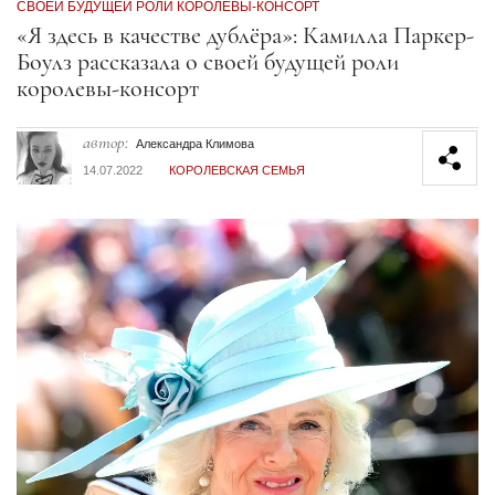
СВОЕЙ БУДУЩЕЙ РОЛИ КОРОЛЕВЫ-КОНСОРТ
Секция статей
«Я здесь в качестве дублёра»: Камилла Паркер-
Боулз рассказала о своей будущей роли
королевы-консорт
автор:
Александра Климова
14.07.2022
КОРОЛЕВСКАЯ СЕМЬЯ