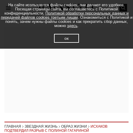
На сайте исользуются файлы cookies, они делают его удобнее.
Посещая страницы сайта, вы соглашаетесь с Политикой
конфиденциальности,
Политикой обработки персональных данных и
передачей файлов cookies третьим лицам
. Ознакомиться с Политикой и
понять, зачем нужны файлы cookies и как прекратить сбор данных,
можно
здесь
.
ок
ГЛАВНАЯ
ЗВЕЗДНАЯ ЖИЗНЬ
ОБРАЗ ЖИЗНИ
ИСХАКОВ
ПОДТВЕРДИЛ РАЗРЫВ С ПОЛИНОЙ ГАГАРИНОЙ