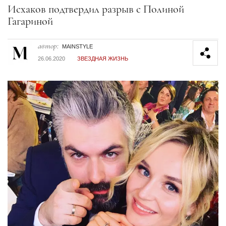
Секция статей
Исхаков подтвердил разрыв с Полиной
Гагариной
автор:
MAINSTYLE
26.06.2020
ЗВЕЗДНАЯ ЖИЗНЬ