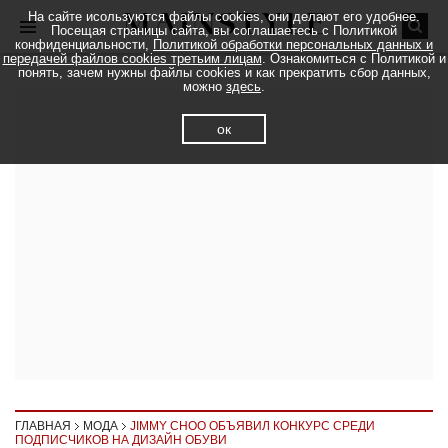
На сайте исользуются файлы cookies, они делают его удобнее.
Посещая страницы сайта, вы соглашаетесь с Политикой
конфиденциальности,
Политикой обработки персональных данных и
передачей файлов cookies третьим лицам
. Ознакомиться с Политикой и
понять, зачем нужны файлы cookies и как прекратить сбор данных,
можно
здесь
.
ок
ГЛАВНАЯ
МОДА
JIMMY CHOO ОБЪЯВИЛ КОНКУРС СРЕДИ
ПОДПИСЧИКОВ НА ДИЗАЙН ОБУВИ