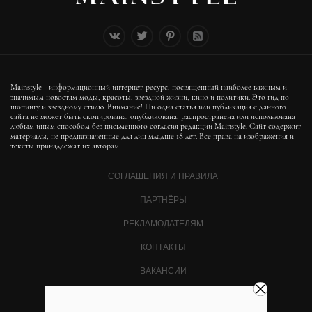
Mainstyle - информационный интернет-ресурс, посвященный наиболее важным и
значимым новостям моды, красоты, звездной жизни, кино и политики. Это гид по
шопингу и звездному стилю. Внимание! Ни одна статья или публикация с данного
сайта не может быть скопирована, опубликована, распространена или использована
любым иным способом без письменного согласия редакции Mainstyle. Сайт содержит
материалы, не предназначенные для лиц младше 18 лет. Все права на изображения и
тексты принадлежат их авторам.
СОГЛАШЕНИЯ И ПРАВИЛА
ПАРТНЁРЫ
РЕКЛАМОДАТЕЛЯМ
КОНТАКТЫ
ВАКАНСИИ