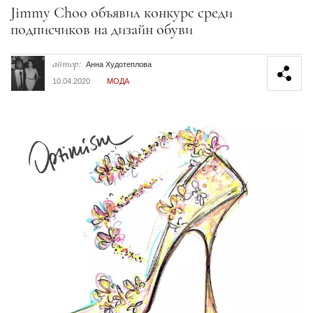
Секция статей
Jimmy Choo объявил конкурс среди
подписчиков на дизайн обуви
автор:
Анна Худотеплова
10.04.2020
МОДА