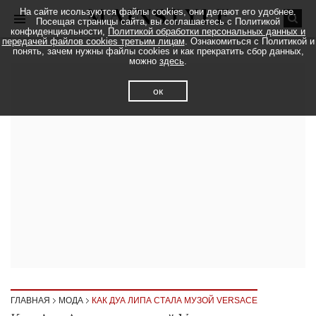
На сайте исользуются файлы cookies, они делают его удобнее.
Посещая страницы сайта, вы соглашаетесь с Политикой
конфиденциальности,
Политикой обработки персональных данных и
передачей файлов cookies третьим лицам
. Ознакомиться с Политикой и
понять, зачем нужны файлы cookies и как прекратить сбор данных,
можно
здесь
.
ок
ГЛАВНАЯ
МОДА
КАК ДУА ЛИПА СТАЛА МУЗОЙ VERSACE