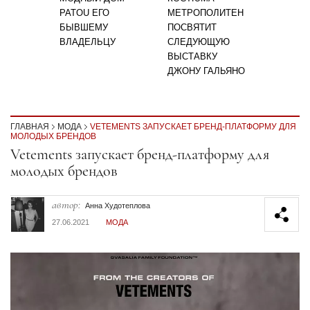
PATOU ЕГО
МЕТРОПОЛИТЕН
БЫВШЕМУ
ПОСВЯТИТ
ВЛАДЕЛЬЦУ
СЛЕДУЮЩУЮ
ВЫСТАВКУ
ДЖОНУ ГАЛЬЯНО
ГЛАВНАЯ
МОДА
VETEMENTS ЗАПУСКАЕТ БРЕНД-ПЛАТФОРМУ ДЛЯ
МОЛОДЫХ БРЕНДОВ
Секция статей
Vetements запускает бренд-платформу для
молодых брендов
автор:
Анна Худотеплова
27.06.2021
МОДА