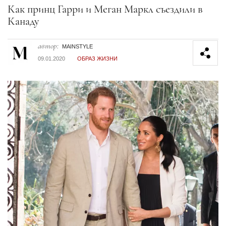
Секция статей
Как принц Гарри и Меган Маркл съездили в
Канаду
автор:
MAINSTYLE
09.01.2020
ОБРАЗ ЖИЗНИ