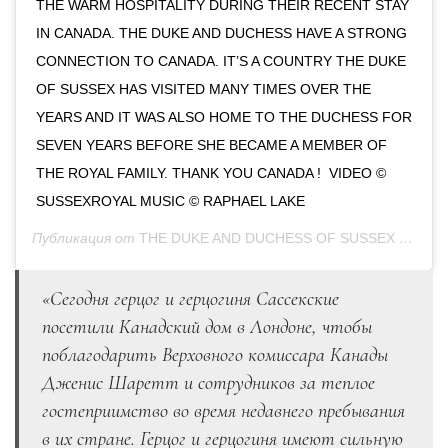
THE WARM HOSPITALITY DURING THEIR RECENT STAY
IN CANADA. THE DUKE AND DUCHESS HAVE A STRONG
CONNECTION TO CANADA. IT’S A COUNTRY THE DUKE
OF SUSSEX HAS VISITED MANY TIMES OVER THE
YEARS AND IT WAS ALSO HOME TO THE DUCHESS FOR
SEVEN YEARS BEFORE SHE BECAME A MEMBER OF
THE ROYAL FAMILY. THANK YOU CANADA ! VIDEO ©
SUSSEXROYAL MUSIC © RAPHAEL LAKE
Публикация от
THE DUKE AND DUCHESS OF SUSSEX
(@sussexroyal)
«Сегодня герцог и герцогиня Сассекские
посетили Канадский дом в Лондоне, чтобы
поблагодарить Верховного комиссара Канады
Дженис Шаретт и сотрудников за теплое
гостеприимство во время недавнего пребывания
в их стране. Герцог и герцогиня имеют сильную