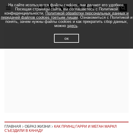
На сайте исользуются файлы cookies, они делают его удобнее.
Посещая страницы сайта, вы соглашаетесь с Политикой
конфиденциальности,
Политикой обработки персональных данных и
передачей файлов cookies третьим лицам
. Ознакомиться с Политикой и
понять, зачем нужны файлы cookies и как прекратить сбор данных,
можно
здесь
.
ок
ГЛАВНАЯ
ОБРАЗ ЖИЗНИ
КАК ПРИНЦ ГАРРИ И МЕГАН МАРКЛ
СЪЕЗДИЛИ В КАНАДУ