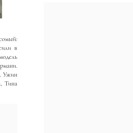
есомый:
сили в
модель
рмани.
. Ужин
, Тина