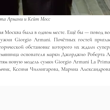
рта Армани и Кейт Мосс
кая Москва была в одном месте. Ещё бы — повод в
 ужин Giorgio Armani. Почётных гостей пригла
сторической обстановке которого их ждали супер
емянница основателя марки Джорджио Роберта А
тям новую модель сумки Giorgio Armani La Prima
мчик, Ксения Чилингарова, Марина Александрова