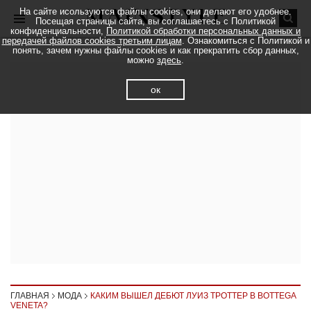
На сайте исользуются файлы cookies, они делают его удобнее.
Посещая страницы сайта, вы соглашаетесь с Политикой
конфиденциальности,
Политикой обработки персональных данных и
передачей файлов cookies третьим лицам
. Ознакомиться с Политикой и
понять, зачем нужны файлы cookies и как прекратить сбор данных,
можно
здесь
.
ок
ГЛАВНАЯ
МОДА
КАКИМ ВЫШЕЛ ДЕБЮТ ЛУИЗ ТРОТТЕР В BOTTEGA
VENETA?