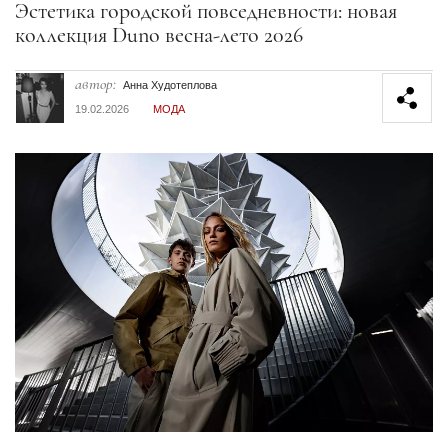
Секция статей
Эстетика городской повседневности: новая
коллекция Duno весна-лето 2026
автор:
Анна Худотеплова
19.02.2026
МОДА