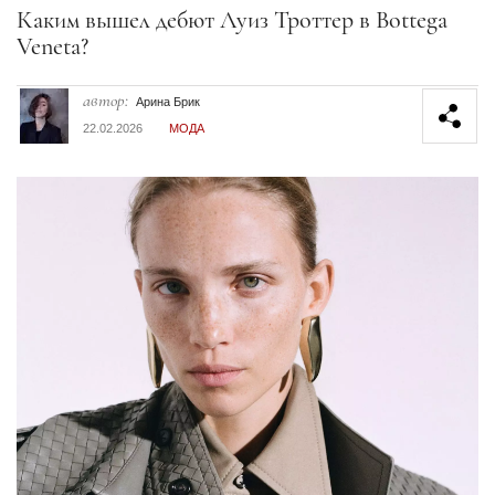
Секция статей
Каким вышел дебют Луиз Троттер в Bottega
Veneta?
автор:
Арина Брик
22.02.2026
МОДА