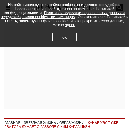
На сайте исользуются файлы cookies, они делают его удобнее.
Посещая страницы сайта, вы соглашаетесь с Политикой
конфиденциальности,
Политикой обработки персональных данных и
передачей файлов cookies третьим лицам
. Ознакомиться с Политикой и
понять, зачем нужны файлы cookies и как прекратить сбор данных,
можно
здесь
.
ок
ГЛАВНАЯ
ЗВЕЗДНАЯ ЖИЗНЬ
ОБРАЗ ЖИЗНИ
КАНЬЕ УЭСТ УЖЕ
ДВА ГОДА ДУМАЕТ О РАЗВОДЕ С КИМ КАРДАШЬЯН