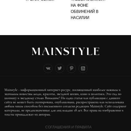
НА ФОНЕ
ОБВИНЕНИЙ В
НАСИЛИИ
Mainstyle - информационный интернет-ресурс, посвященный наиболее важным и
значимым новостям моды, красоты, звездной жизни, кино и политики. Это гид по
шопингу и звездному стилю. Внимание! Ни одна статья или публикация с данного
сайта не может быть скопирована, опубликована, распространена или использована
любым иным способом без письменного согласия редакции Mainstyle. Сайт содержит
материалы, не предназначенные для лиц младше 18 лет. Все права на изображения и
тексты принадлежат их авторам.
СОГЛАШЕНИЯ И ПРАВИЛА