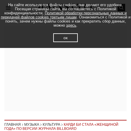
На сайте исользуются файлы cookies, они делают его удобнее.
Посещая страницы сайта, вы соглашаетесь с Политикой
конфиденциальности,
Политикой обработки персональных данных и
передачей файлов cookies третьим лицам
. Ознакомиться с Политикой и
понять, зачем нужны файлы cookies и как прекратить сбор данных,
можно
здесь
.
ок
ГЛАВНАЯ
МУЗЫКА
КУЛЬТУРА
КАРДИ БИ СТАЛА «ЖЕНЩИНОЙ
ГОДА» ПО ВЕРСИИ ЖУРНАЛА BILLBOARD