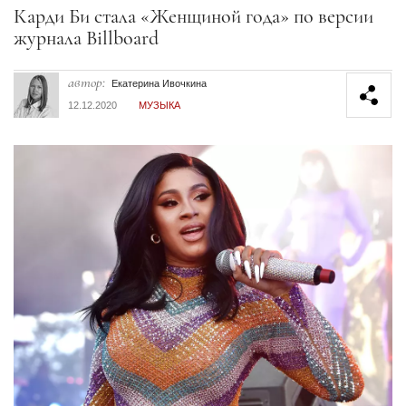
Секция статей
Карди Би стала «Женщиной года» по версии
журнала Billboard
автор:
Екатерина Ивочкина
12.12.2020
МУЗЫКА