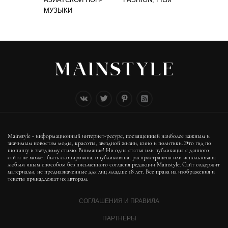
МУЗЫКИ
Mainstyle - информационный интернет-ресурс, посвященный наиболее важным и
значимым новостям моды, красоты, звездной жизни, кино и политики. Это гид по
шопингу и звездному стилю. Внимание! Ни одна статья или публикация с данного
сайта не может быть скопирована, опубликована, распространена или использована
любым иным способом без письменного согласия редакции Mainstyle. Сайт содержит
материалы, не предназначенные для лиц младше 18 лет. Все права на изображения и
тексты принадлежат их авторам.
СОГЛАШЕНИЯ И ПРАВИЛА
ПАРТНЁРЫ