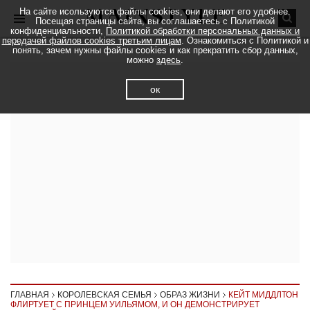
На сайте исользуются файлы cookies, они делают его удобнее.
Посещая страницы сайта, вы соглашаетесь с Политикой
конфиденциальности,
Политикой обработки персональных данных и
передачей файлов cookies третьим лицам
. Ознакомиться с Политикой и
понять, зачем нужны файлы cookies и как прекратить сбор данных,
можно
здесь
.
ок
ГЛАВНАЯ
КОРОЛЕВСКАЯ СЕМЬЯ
ОБРАЗ ЖИЗНИ
КЕЙТ МИДДЛТОН
ФЛИРТУЕТ С ПРИНЦЕМ УИЛЬЯМОМ, И ОН ДЕМОНСТРИРУЕТ