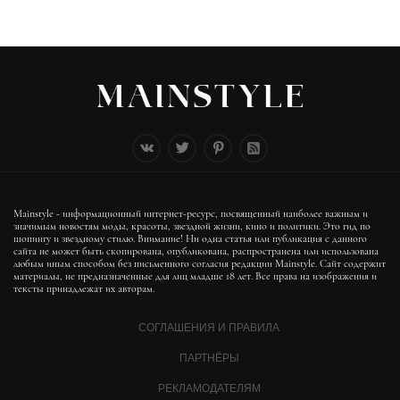
Mainstyle - информационный интернет-ресурс, посвященный наиболее важным и
значимым новостям моды, красоты, звездной жизни, кино и политики. Это гид по
шопингу и звездному стилю. Внимание! Ни одна статья или публикация с данного
сайта не может быть скопирована, опубликована, распространена или использована
любым иным способом без письменного согласия редакции Mainstyle. Сайт содержит
материалы, не предназначенные для лиц младше 18 лет. Все права на изображения и
тексты принадлежат их авторам.
СОГЛАШЕНИЯ И ПРАВИЛА
ПАРТНЁРЫ
РЕКЛАМОДАТЕЛЯМ