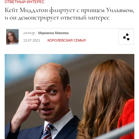
ОТВЕТНЫЙ ИНТЕРЕС
Секция статей
Кейт Миддлтон флиртует с принцем Уильямом,
и он демонстрирует ответный интерес
автор:
Марианна Макеева
13.07.2021
КОРОЛЕВСКАЯ СЕМЬЯ