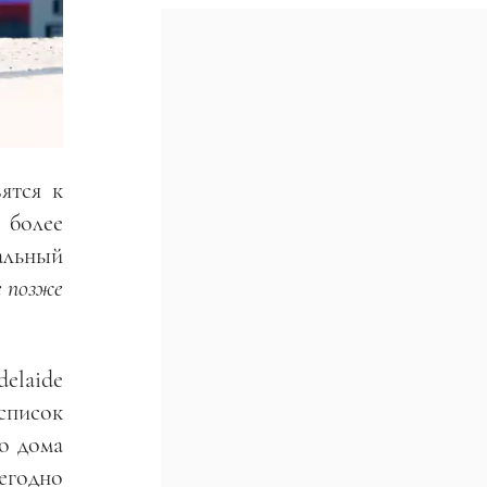
ятся к
 более
льный
е позже
elaide
список
во дома
егодно