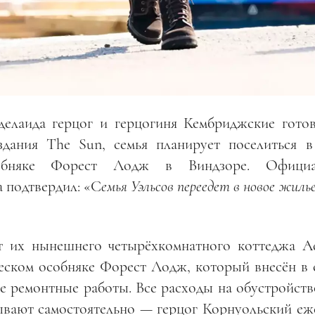
елаида герцог и герцогиня Кембриджские готов
здания The Sun, семья планирует поселиться в
собняке Форест Лодж в Виндзоре. Официа
а подтвердил: «С
емья Уэльсов переедет в новое жиль
т их нынешнего четырёхкомнатного коттеджа Ad
ческом особняке Форест Лодж, который внесён в 
ие ремонтные работы. Все расходы на обустройст
вают самостоятельно — герцог Корнуольский еж