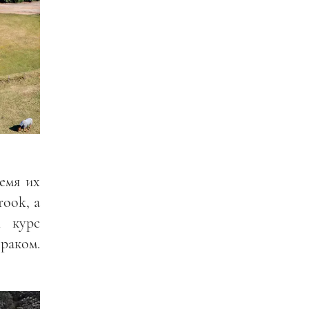
ремя их
ook, а
й курс
раком.