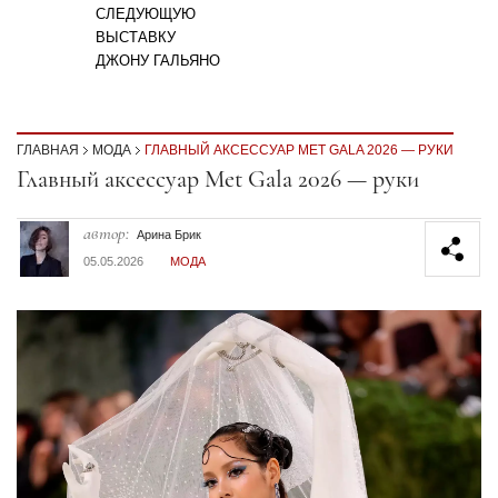
СЛЕДУЮЩУЮ
ВЫСТАВКУ
ДЖОНУ ГАЛЬЯНО
ГЛАВНАЯ
МОДА
ГЛАВНЫЙ АКСЕССУАР MET GALA 2026 — РУКИ
Секция статей
Главный аксессуар Met Gala 2026 — руки
автор:
Арина Брик
05.05.2026
МОДА