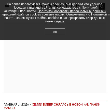
На сайте исользуются файлы cookies, они делают его удобнее.
Посещая страницы сайта, вы соглашаетесь с Политикой
конфиденциальности,
Политикой обработки персональных данных и
передачей файлов cookies третьим лицам
. Ознакомиться с Политикой и
понять, зачем нужны файлы cookies и как прекратить сбор данных,
можно
здесь
.
ок
ГЛАВНАЯ
МОДА
ХЕЙЛИ БИБЕР СНЯЛАСЬ В НОВОЙ КАМПАНИИ
MANGO