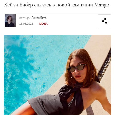
Секция статей
Хейли Бибер снялась в новой кампании Mango
автор:
Арина Брик
13.05.2026
МОДА