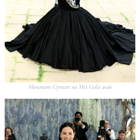
Ничапат Супхап на Met Gala 2026