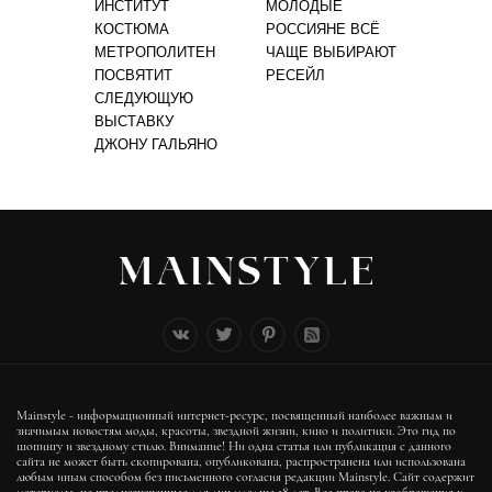
ИНСТИТУТ
МОЛОДЫЕ
КОСТЮМА
РОССИЯНЕ ВСЁ
МЕТРОПОЛИТЕН
ЧАЩЕ ВЫБИРАЮТ
ПОСВЯТИТ
РЕСЕЙЛ
СЛЕДУЮЩУЮ
ВЫСТАВКУ
ДЖОНУ ГАЛЬЯНО
Mainstyle - информационный интернет-ресурс, посвященный наиболее важным и
значимым новостям моды, красоты, звездной жизни, кино и политики. Это гид по
шопингу и звездному стилю. Внимание! Ни одна статья или публикация с данного
сайта не может быть скопирована, опубликована, распространена или использована
любым иным способом без письменного согласия редакции Mainstyle. Сайт содержит